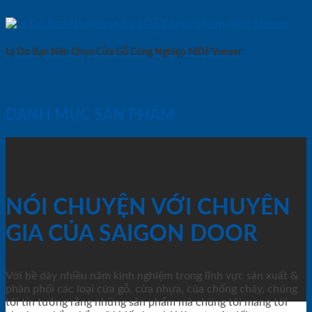
Lý Do Bạn Nên Chọn Cửa Gỗ Công Nghiệp MDF Veneer
DANH MỤC SẢN PHẨM
NÓI CHUYỆN VỚI CHUYÊN
GIA CỦA SAIGON DOOR
Với bề dày nhiều năm kinh nghiệm trong lĩnh vực sản xuất &
phân phối các loại cửa gỗ, cửa nhựa, của chống cháy, chúng
tôi tin tưởng rằng những sản phẩm mà chúng tôi mang tới