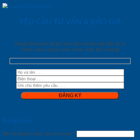
YÊU CẦU TƯ VẤN & BÁO GIÁ
Nhập thông tin để gửi yêu cầu tải báo giá đầy đủ &
Chính sách về giá cạnh tranh nhất thị trường!
Đăng nhập
Tên tài khoản hoặc địa chỉ email
*