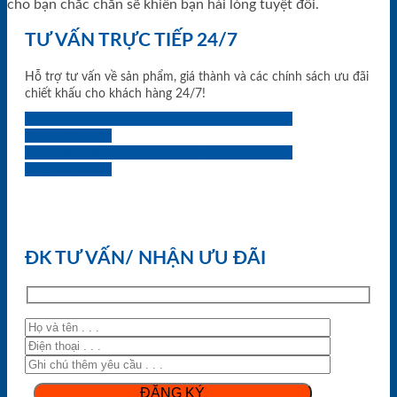
cho bạn chắc chắn sẽ khiến bạn hài lòng tuyệt đối.
TƯ VẤN TRỰC TIẾP 24/7
Hỗ trợ tư vấn về sản phẩm, giá thành và các chính sách ưu đãi
chiết khấu cho khách hàng 24/7!
0933.707.707
0834.494.494
0855.400.400
0824.400.400
0834.300.300
0854.901.901
0899.400.400
0818.400.400
ĐK TƯ VẤN/ NHẬN ƯU ĐÃI