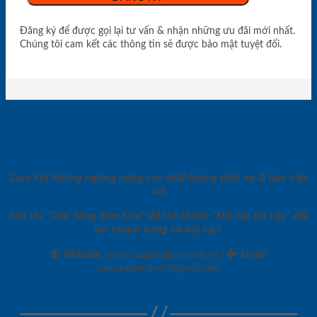
Đăng ký để được gọi lại tư vấn & nhận những ưu đãi mới nhất.
Chúng tôi cam kết các thông tin sẽ được bảo mật tuyệt đối.
Cam kết không ngừng nâng cao chất lượng dịch vụ & làm việc
với
tôn chỉ “Tâm Sáng Tầm Cao” để trở thành “Đối tác tin cậy” đối
với khách hàng và đối tác!.
|
Website:
www.cuagosaigon.com.vn
Email
:
sales.saigondoor@gmail.com