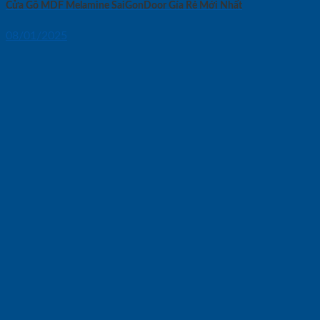
Cửa Gỗ MDF Melamine SaiGonDoor Gía Rẻ Mới Nhất
08/01/2025