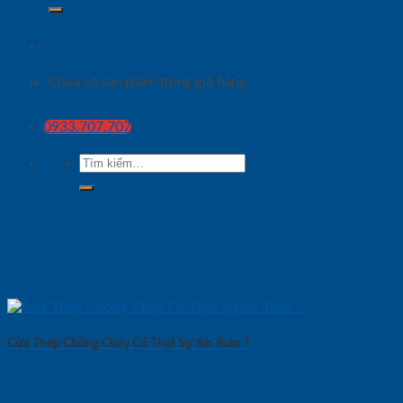
Chưa có sản phẩm trong giỏ hàng.
0933.707.707
Tìm
kiếm:
Cửa Thép Chống Cháy Có Thật Sự An Toàn ?