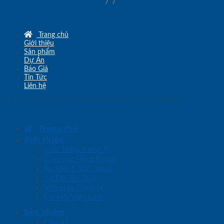
Trang chủ
Giới thiệu
Sản phẩm
Dự Án
Báo Giá
Tin Tức
Liên hệ
Copyright © 2010 - 2026
www.sgd.com.vn
- Đơn vị chủ quản
SaigonDoor
Trang chủ
Giới thiệu
Giới Thiệu Công Ty
Lĩnh Vực Hoạt Động
Sứ Mệnh Tầm Nhìn
Sơ Đồ Tổ Chức
Văn Hóa Công ty
Cơ Hội Việc Làm
Sản phẩm
Cửa gỗ