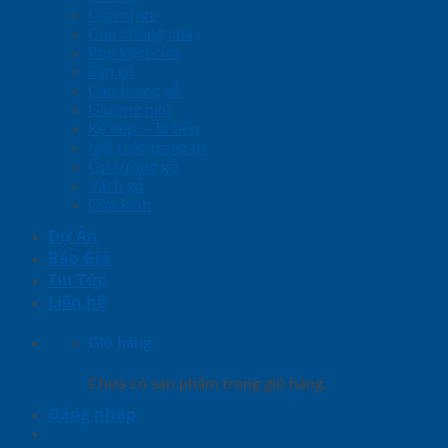
Cửa nhựa
Cửa chống cháy
Phụ kiện cửa
Sàn gỗ
Cầu thang gỗ
Giường ngủ
Kệ bếp – Tủ bếp
Nội thất trang trí
Ốp tường gỗ
Vách gỗ
Cửa kính
Dự Án
Báo Giá
Tin Tức
Liên hệ
Giỏ hàng
Chưa có sản phẩm trong giỏ hàng.
Đăng nhập