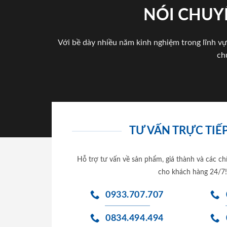
NÓI CHUY
Với bề dày nhiều năm kinh nghiệm trong lĩnh vự
ch
TƯ VẤN TRỰC TIẾP
Hỗ trợ tư vấn về sản phẩm, giá thành và các ch
cho khách hàng 24/7!
0933.707.707
0834.494.494