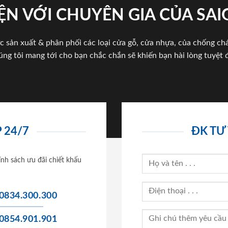
ỆN VỚI CHUYÊN GIA CỦA SA
c sản xuất & phân phối các loại cửa gỗ, cửa nhựa, của chống c
úng tôi mang tới cho bạn chắc chắn sẽ khiến bạn hài lòng tuyệt đ
 24/7
ĐK TƯ
ính sách ưu đãi chiết khấu
0834.300.300
0854.901.901