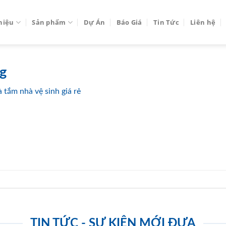
thiệu
Sản phẩm
Dự Án
Báo Giá
Tin Tức
Liên hệ
g
 tắm nhà vệ sinh giá rẻ
TIN TỨC - SỰ KIỆN MỚI ĐƯA