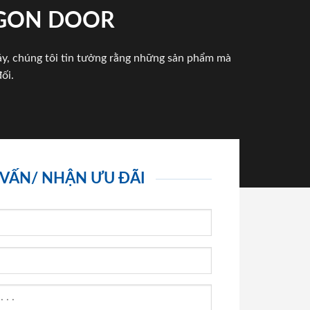
IGON DOOR
háy, chúng tôi tin tưởng rằng những sản phẩm mà
ối.
 VẤN/ NHẬN ƯU ĐÃI