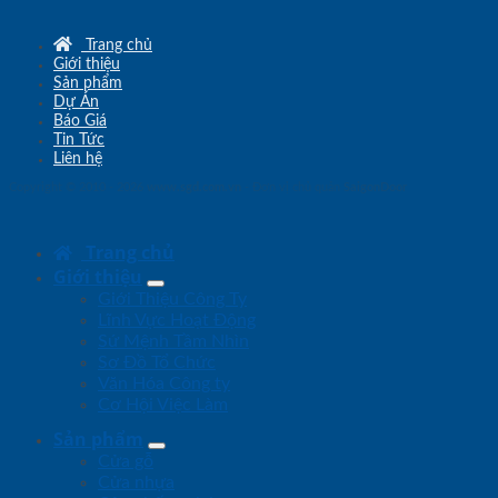
Trang chủ
Giới thiệu
Sản phẩm
Dự Án
Báo Giá
Tin Tức
Liên hệ
Copyright © 2010 - 2026
www.sgd.com.vn
- Đơn vị chủ quản
SaigonDoor
Trang chủ
Giới thiệu
Giới Thiệu Công Ty
Lĩnh Vực Hoạt Động
Sứ Mệnh Tầm Nhìn
Sơ Đồ Tổ Chức
Văn Hóa Công ty
Cơ Hội Việc Làm
Sản phẩm
Cửa gỗ
Cửa nhựa