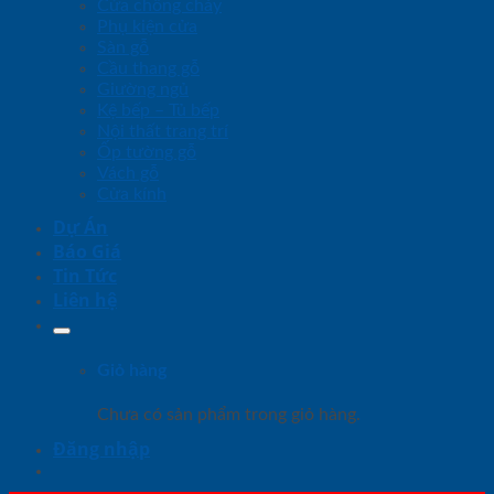
Cửa chống cháy
Phụ kiện cửa
Sàn gỗ
Cầu thang gỗ
Giường ngủ
Kệ bếp – Tủ bếp
Nội thất trang trí
Ốp tường gỗ
Vách gỗ
Cửa kính
Dự Án
Báo Giá
Tin Tức
Liên hệ
Giỏ hàng
Chưa có sản phẩm trong giỏ hàng.
Đăng nhập