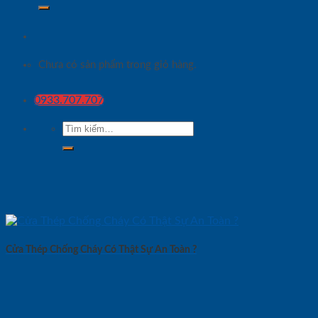
Chưa có sản phẩm trong giỏ hàng.
0933.707.707
Tìm
kiếm:
Cửa Thép Chống Cháy Có Thật Sự An Toàn ?