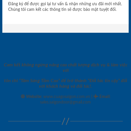
Đăng ký để được gọi lại tư vấn & nhận những ưu đãi mới nhất.
Chúng tôi cam kết các thông tin sẽ được bảo mật tuyệt đối.
Cam kết không ngừng nâng cao chất lượng dịch vụ & làm việc
với
tôn chỉ “Tâm Sáng Tầm Cao” để trở thành “Đối tác tin cậy” đối
với khách hàng và đối tác!.
|
Website:
www.cuagosaigon.com.vn
Email
:
sales.saigondoor@gmail.com