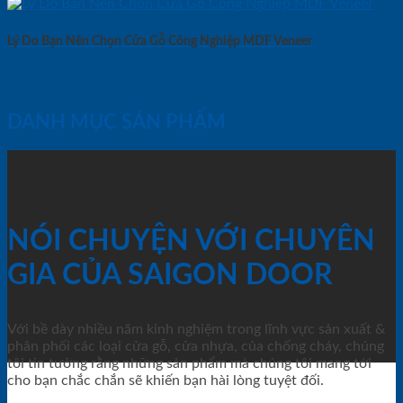
Lý Do Bạn Nên Chọn Cửa Gỗ Công Nghiệp MDF Veneer
DANH MỤC SẢN PHẨM
NÓI CHUYỆN VỚI CHUYÊN
GIA CỦA SAIGON DOOR
Với bề dày nhiều năm kinh nghiệm trong lĩnh vực sản xuất &
phân phối các loại cửa gỗ, cửa nhựa, của chống cháy, chúng
tôi tin tưởng rằng những sản phẩm mà chúng tôi mang tới
cho bạn chắc chắn sẽ khiến bạn hài lòng tuyệt đối.