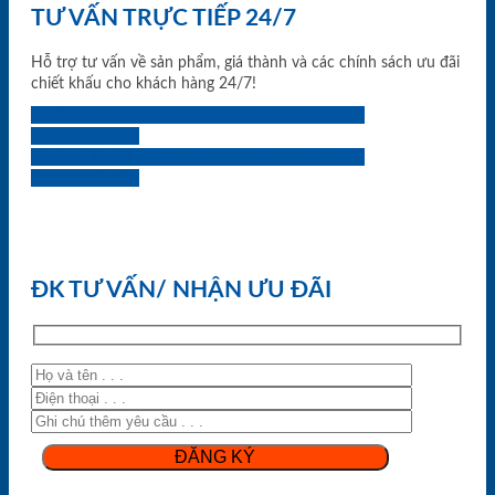
TƯ VẤN TRỰC TIẾP 24/7
Hỗ trợ tư vấn về sản phẩm, giá thành và các chính sách ưu đãi
chiết khấu cho khách hàng 24/7!
0933.707.707
0834.494.494
0855.400.400
0824.400.400
0834.300.300
0854.901.901
0899.400.400
0818.400.400
ĐK TƯ VẤN/ NHẬN ƯU ĐÃI