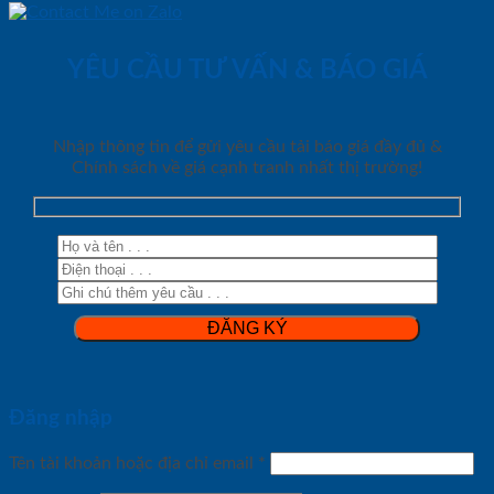
YÊU CẦU TƯ VẤN & BÁO GIÁ
Nhập thông tin để gửi yêu cầu tải báo giá đầy đủ &
Chính sách về giá cạnh tranh nhất thị trường!
Đăng nhập
Tên tài khoản hoặc địa chỉ email
*