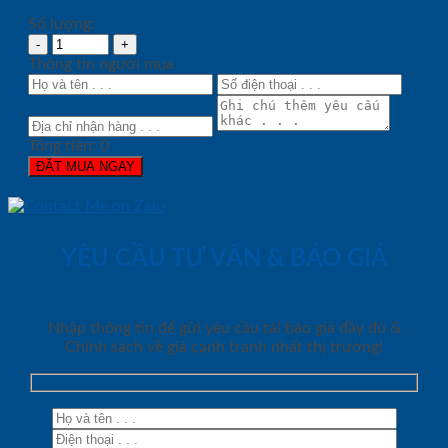
Số lượng:
Thông tin người mua
Tổng tiền:
0
ĐẶT MUA NGAY
YÊU CẦU TƯ VẤN & BÁO GIÁ
Nhập thông tin để gửi yêu cầu tải báo giá đầy đủ &
Chính sách về giá cạnh tranh nhất thị trường!