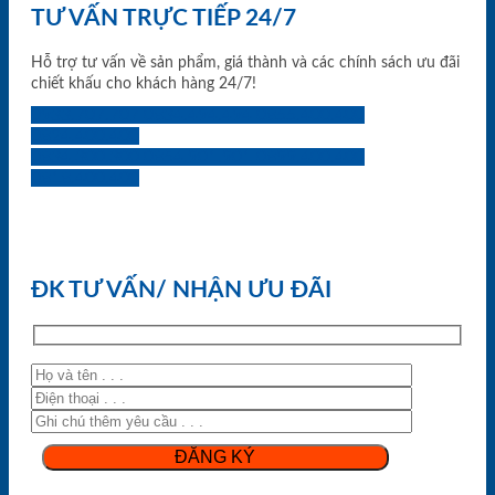
TƯ VẤN TRỰC TIẾP 24/7
Hỗ trợ tư vấn về sản phẩm, giá thành và các chính sách ưu đãi
chiết khấu cho khách hàng 24/7!
0933.707.707
0834.494.494
0855.400.400
0824.400.400
0834.300.300
0854.901.901
0899.400.400
0818.400.400
ĐK TƯ VẤN/ NHẬN ƯU ĐÃI