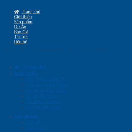
Trang chủ
Giới thiệu
Sản phẩm
Dự Án
Báo Giá
Tin Tức
Liên hệ
Copyright © 2010 - 2026
www.sgd.com.vn
- Đơn vị chủ quản
SaigonDoor
Trang chủ
Giới thiệu
Giới Thiệu Công Ty
Lĩnh Vực Hoạt Động
Sứ Mệnh Tầm Nhìn
Sơ Đồ Tổ Chức
Văn Hóa Công ty
Cơ Hội Việc Làm
Sản phẩm
Cửa gỗ
Cửa nhựa