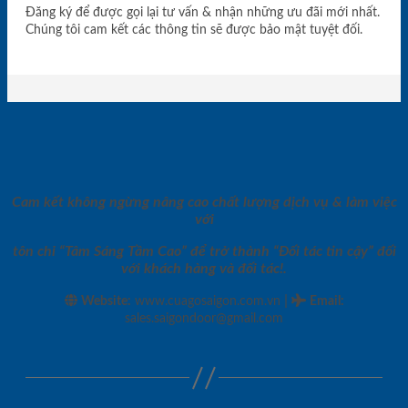
Đăng ký để được gọi lại tư vấn & nhận những ưu đãi mới nhất.
Chúng tôi cam kết các thông tin sẽ được bảo mật tuyệt đối.
Cam kết không ngừng nâng cao chất lượng dịch vụ & làm việc
với
tôn chỉ “Tâm Sáng Tầm Cao” để trở thành “Đối tác tin cậy” đối
với khách hàng và đối tác!.
|
Website:
www.cuagosaigon.com.vn
Email
:
sales.saigondoor@gmail.com