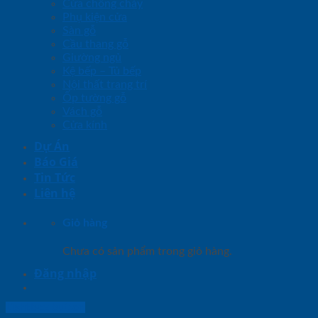
Cửa chống cháy
Phụ kiện cửa
Sàn gỗ
Cầu thang gỗ
Giường ngủ
Kệ bếp – Tủ bếp
Nội thất trang trí
Ốp tường gỗ
Vách gỗ
Cửa kính
Dự Án
Báo Giá
Tin Tức
Liên hệ
Giỏ hàng
Chưa có sản phẩm trong giỏ hàng.
Đăng nhập
Lightbox button