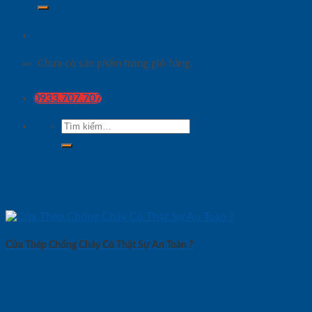
Chưa có sản phẩm trong giỏ hàng.
0933.707.707
Tìm
kiếm:
Cửa Thép Chống Cháy Có Thật Sự An Toàn ?