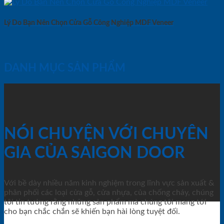
Lý Do Bạn Nên Chọn Cửa Gỗ Công Nghiệp MDF Veneer
DANH MỤC SẢN PHẨM
NÓI CHUYỆN VỚI CHUYÊN
GIA CỦA SAIGON DOOR
Với bề dày nhiều năm kinh nghiệm trong lĩnh vực sản xuất &
phân phối các loại cửa gỗ, cửa nhựa, của chống cháy, chúng
tôi tin tưởng rằng những sản phẩm mà chúng tôi mang tới
cho bạn chắc chắn sẽ khiến bạn hài lòng tuyệt đối.