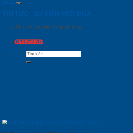
Next
→
TIN TỨC - SỰ KIỆN MỚI ĐƯA
Chưa có sản phẩm trong giỏ hàng.
0933.707.707
Tìm
kiếm: