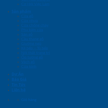
Cơ Hội Việc Làm
Sản phẩm
Cửa gỗ
Cửa nhựa
Cửa chống cháy
Phụ kiện cửa
Sàn gỗ
Cầu thang gỗ
Giường ngủ
Kệ bếp – Tủ bếp
Nội thất trang trí
Ốp tường gỗ
Vách gỗ
Cửa kính
Dự Án
Báo Giá
Tin Tức
Liên hệ
Giỏ hàng