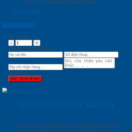
Chưa có sản phẩm trong giỏ hàng.
Đăng nhập
Lightbox button
Số lượng:
Thông tin người mua
Tổng tiền:
0
ĐẶT MUA NGAY
YÊU CẦU TƯ VẤN & BÁO GIÁ
Nhập thông tin để gửi yêu cầu tải báo giá đầy đủ &
Chính sách về giá cạnh tranh nhất thị trường!