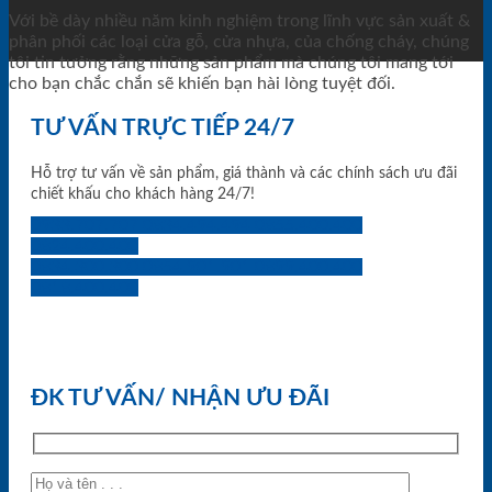
Với bề dày nhiều năm kinh nghiệm trong lĩnh vực sản xuất &
phân phối các loại cửa gỗ, cửa nhựa, của chống cháy, chúng
tôi tin tưởng rằng những sản phẩm mà chúng tôi mang tới
cho bạn chắc chắn sẽ khiến bạn hài lòng tuyệt đối.
TƯ VẤN TRỰC TIẾP 24/7
Hỗ trợ tư vấn về sản phẩm, giá thành và các chính sách ưu đãi
chiết khấu cho khách hàng 24/7!
0933.707.707
0834.494.494
0855.400.400
0824.400.400
0834.300.300
0854.901.901
0899.400.400
0818.400.400
ĐK TƯ VẤN/ NHẬN ƯU ĐÃI