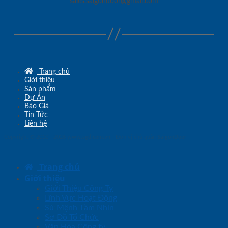
sales.saigondoor@gmail.com
Trang chủ
Giới thiệu
Sản phẩm
Dự Án
Báo Giá
Tin Tức
Liên hệ
Copyright © 2010 - 2026
www.sgd.com.vn
- Đơn vị chủ quản
SaigonDoor
Trang chủ
Giới thiệu
Giới Thiệu Công Ty
Lĩnh Vực Hoạt Động
Sứ Mệnh Tầm Nhìn
Sơ Đồ Tổ Chức
Văn Hóa Công ty