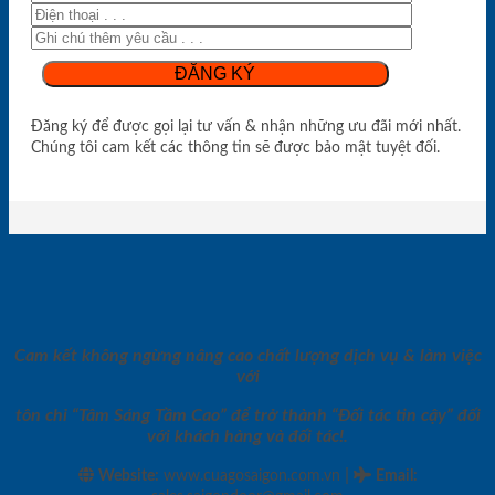
Đăng ký để được gọi lại tư vấn & nhận những ưu đãi mới nhất.
Chúng tôi cam kết các thông tin sẽ được bảo mật tuyệt đối.
Cam kết không ngừng nâng cao chất lượng dịch vụ & làm việc
với
tôn chỉ “Tâm Sáng Tầm Cao” để trở thành “Đối tác tin cậy” đối
với khách hàng và đối tác!.
|
Website:
www.cuagosaigon.com.vn
Email
: