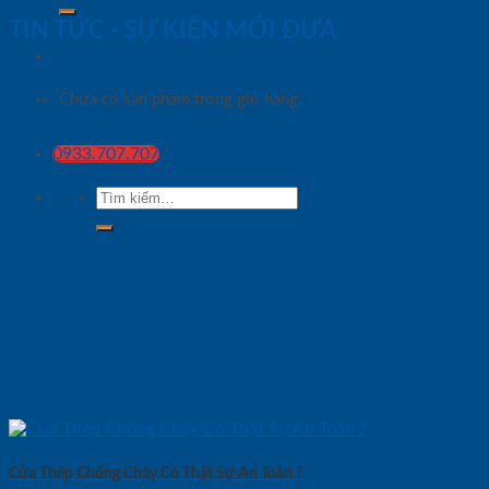
TIN TỨC - SỰ KIỆN MỚI ĐƯA
Chưa có sản phẩm trong giỏ hàng.
0933.707.707
Tìm
kiếm:
Cửa Thép Chống Cháy Có Thật Sự An Toàn ?