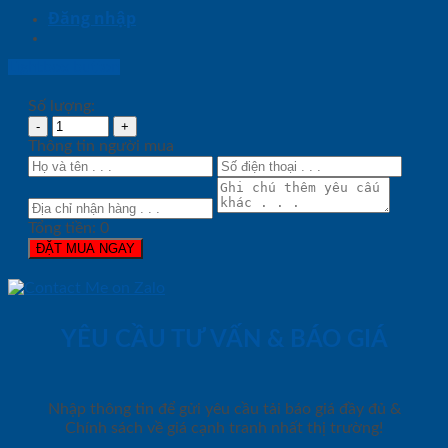
Đăng nhập
Lightbox button
Số lượng:
Thông tin người mua
Tổng tiền:
0
ĐẶT MUA NGAY
YÊU CẦU TƯ VẤN & BÁO GIÁ
Nhập thông tin để gửi yêu cầu tải báo giá đầy đủ &
Chính sách về giá cạnh tranh nhất thị trường!