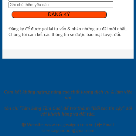
Đăng ký để được gọi lại tư vấn & nhận những ưu đãi mới nhất.
Chúng tôi cam kết các thông tin sẽ được bảo mật tuyệt đối.
Cam kết không ngừng nâng cao chất lượng dịch vụ & làm việc
với
tôn chỉ “Tâm Sáng Tầm Cao” để trở thành “Đối tác tin cậy” đối
với khách hàng và đối tác!.
|
Website:
www.cuagosaigon.com.vn
Email
:
sales.saigondoor@gmail.com