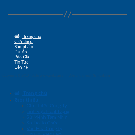
Trang chủ
Giới thiệu
Sản phẩm
Dự Án
Báo Giá
Tin Tức
Liên hệ
Copyright © 2010 - 2026
www.sgd.com.vn
- Đơn vị chủ quản
SaigonDoor
Trang chủ
Giới thiệu
Giới Thiệu Công Ty
Lĩnh Vực Hoạt Động
Sứ Mệnh Tầm Nhìn
Sơ Đồ Tổ Chức
Văn Hóa Công ty
Cơ Hội Việc Làm