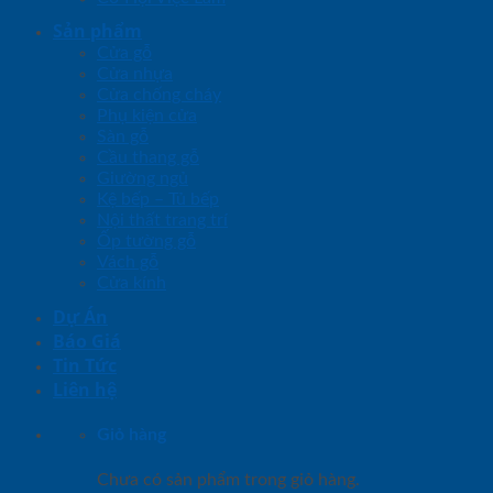
Sản phẩm
Cửa gỗ
Cửa nhựa
Cửa chống cháy
Phụ kiện cửa
Sàn gỗ
Cầu thang gỗ
Giường ngủ
Kệ bếp – Tủ bếp
Nội thất trang trí
Ốp tường gỗ
Vách gỗ
Cửa kính
Dự Án
Báo Giá
Tin Tức
Liên hệ
Giỏ hàng
Chưa có sản phẩm trong giỏ hàng.