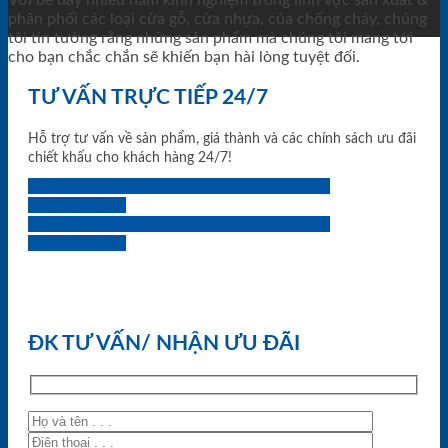
Với bề dày nhiều năm kinh nghiệm trong lĩnh vực sản xuất &
phân phối các loại cửa gỗ, cửa nhựa, của chống cháy, chúng
tôi tin tưởng rằng những sản phẩm mà chúng tôi mang tới
cho bạn chắc chắn sẽ khiến bạn hài lòng tuyệt đối.
TƯ VẤN TRỰC TIẾP 24/7
Hỗ trợ tư vấn về sản phẩm, giá thành và các chính sách ưu đãi
chiết khấu cho khách hàng 24/7!
0933.707.707
0834.494.494
0855.400.400
0824.400.400
0834.300.300
0854.901.901
0899.400.400
0818.400.400
ĐK TƯ VẤN/ NHẬN ƯU ĐÃI