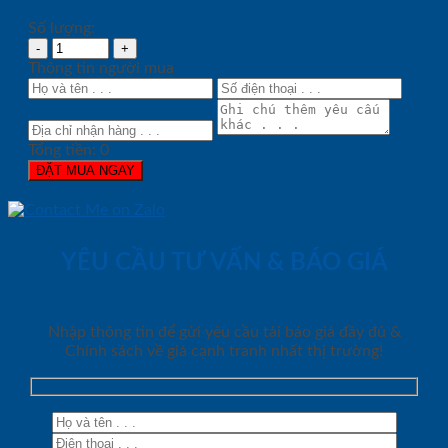
Số lượng:
Thông tin người mua
Tổng tiền:
0
ĐẶT MUA NGAY
YÊU CẦU TƯ VẤN & BÁO GIÁ
Nhập thông tin để gửi yêu cầu tải báo giá đầy đủ &
Chính sách về giá cạnh tranh nhất thị trường!