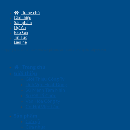
Trang chủ
Giới thiệu
Sản phẩm
Dự Án
Báo Giá
Tin Tức
Liên hệ
Copyright © 2010 - 2026
www.sgd.com.vn
- Đơn vị chủ quản
SaigonDoor
Trang chủ
Giới thiệu
Giới Thiệu Công Ty
Lĩnh Vực Hoạt Động
Sứ Mệnh Tầm Nhìn
Sơ Đồ Tổ Chức
Văn Hóa Công ty
Cơ Hội Việc Làm
Sản phẩm
Cửa gỗ
Cửa nhựa