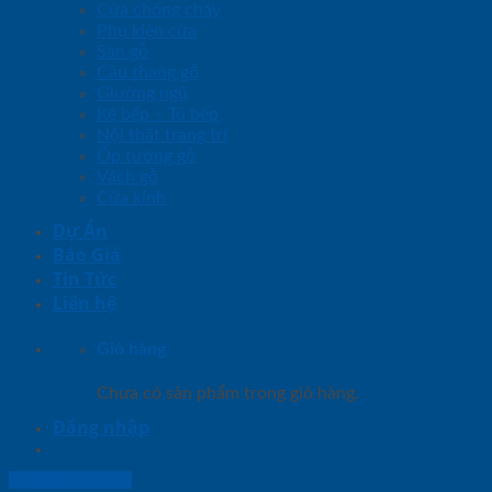
Cửa chống cháy
Phụ kiện cửa
Sàn gỗ
Cầu thang gỗ
Giường ngủ
Kệ bếp – Tủ bếp
Nội thất trang trí
Ốp tường gỗ
Vách gỗ
Cửa kính
Dự Án
Báo Giá
Tin Tức
Liên hệ
Giỏ hàng
Chưa có sản phẩm trong giỏ hàng.
Đăng nhập
Lightbox button