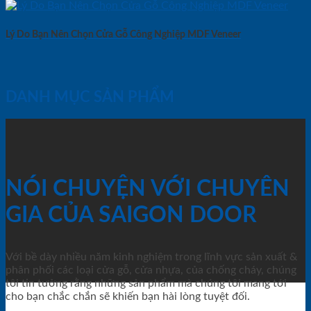
Lý Do Bạn Nên Chọn Cửa Gỗ Công Nghiệp MDF Veneer
DANH MỤC SẢN PHẨM
NÓI CHUYỆN VỚI CHUYÊN
GIA CỦA SAIGON DOOR
Với bề dày nhiều năm kinh nghiệm trong lĩnh vực sản xuất &
phân phối các loại cửa gỗ, cửa nhựa, của chống cháy, chúng
tôi tin tưởng rằng những sản phẩm mà chúng tôi mang tới
cho bạn chắc chắn sẽ khiến bạn hài lòng tuyệt đối.