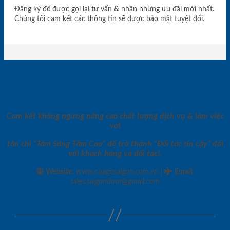
Đăng ký để được gọi lại tư vấn & nhận những ưu đãi mới nhất.
Chúng tôi cam kết các thông tin sẽ được bảo mật tuyệt đối.
Cam kết không ngừng nâng cao chất lượng dịch vụ & làm việc
với
tôn chỉ “Tâm Sáng Tầm Cao” để trở thành “Đối tác tin cậy” đối
với khách hàng và đối tác!.
|
Website:
www.cuagosaigon.com.vn
Email
:
sales.saigondoor@gmail.com