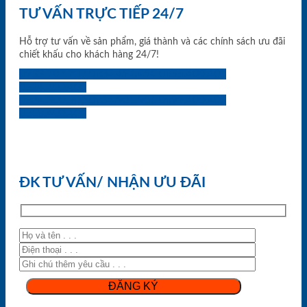
TƯ VẤN TRỰC TIẾP 24/7
Hỗ trợ tư vấn về sản phẩm, giá thành và các chính sách ưu đãi
chiết khấu cho khách hàng 24/7!
0933.707.707
0834.494.494
0855.400.400
0824.400.400
0834.300.300
0854.901.901
0899.400.400
0818.400.400
ĐK TƯ VẤN/ NHẬN ƯU ĐÃI