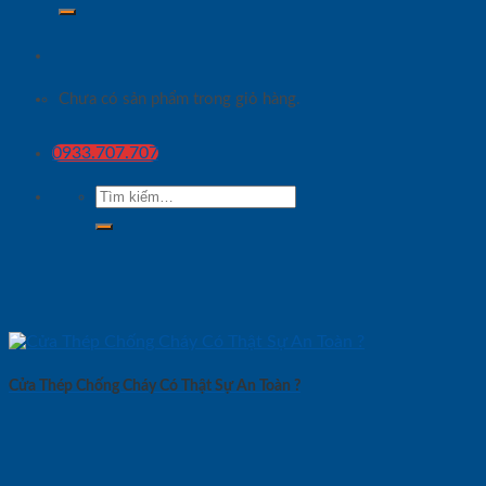
Chưa có sản phẩm trong giỏ hàng.
0933.707.707
Tìm
kiếm:
Cửa Thép Chống Cháy Có Thật Sự An Toàn ?