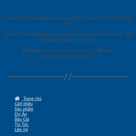
Cam kết không ngừng nâng cao chất lượng dịch vụ & làm việc
với
tôn chỉ “Tâm Sáng Tầm Cao” để trở thành “Đối tác tin cậy” đối
với khách hàng và đối tác!.
|
Website:
www.cuagosaigon.com.vn
Email
:
sales.saigondoor@gmail.com
Trang chủ
Giới thiệu
Sản phẩm
Dự Án
Báo Giá
Tin Tức
Liên hệ