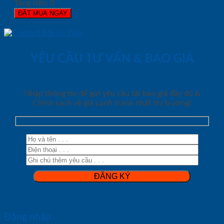
Tổng tiền:
0
ĐẶT MUA NGAY
YÊU CẦU TƯ VẤN & BÁO GIÁ
Nhập thông tin để gửi yêu cầu tải báo giá đầy đủ &
Chính sách về giá cạnh tranh nhất thị trường!
Đăng nhập