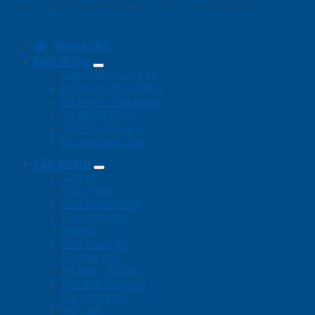
Copyright © 2010 - 2026
www.sgd.com.vn
- Đơn vị chủ quản
SaigonDoor
Trang chủ
Giới thiệu
Giới Thiệu Công Ty
Lĩnh Vực Hoạt Động
Sứ Mệnh Tầm Nhìn
Sơ Đồ Tổ Chức
Văn Hóa Công ty
Cơ Hội Việc Làm
Sản phẩm
Cửa gỗ
Cửa nhựa
Cửa chống cháy
Phụ kiện cửa
Sàn gỗ
Cầu thang gỗ
Giường ngủ
Kệ bếp – Tủ bếp
Nội thất trang trí
Ốp tường gỗ
Vách gỗ