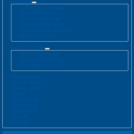
Cửa nhựa
Cửa nhựa Composite
Cửa nhựa Sungyu
Cửa nhựa Đài Loan
Cửa nhựa ghép thanh
Cửa nhựa ABS Hàn Quốc
Cửa nhựa cao cấp
Cửa chống cháy
Cửa gỗ chống cháy
Cửa thép chống cháy
Cửa Thép Hàn Quốc
Phụ kiện cửa
Nội thất trang trí
Kệ bếp - Tủ bếp
Sàn gỗ
Cầu thang gỗ
Giường ngủ
Ốp tường gỗ
Vách gỗ
Cửa kính