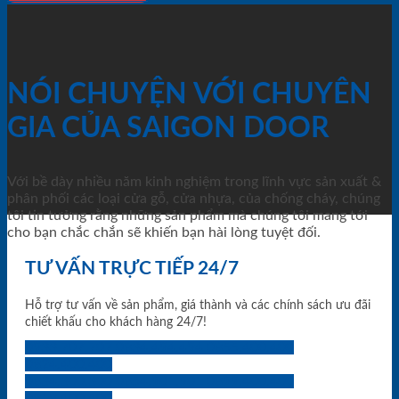
NÓI CHUYỆN VỚI CHUYÊN
GIA CỦA SAIGON DOOR
Với bề dày nhiều năm kinh nghiệm trong lĩnh vực sản xuất &
phân phối các loại cửa gỗ, cửa nhựa, của chống cháy, chúng
tôi tin tưởng rằng những sản phẩm mà chúng tôi mang tới
cho bạn chắc chắn sẽ khiến bạn hài lòng tuyệt đối.
TƯ VẤN TRỰC TIẾP 24/7
Hỗ trợ tư vấn về sản phẩm, giá thành và các chính sách ưu đãi
chiết khấu cho khách hàng 24/7!
0933.707.707
0834.494.494
0855.400.400
0824.400.400
0834.300.300
0854.901.901
0899.400.400
0818.400.400