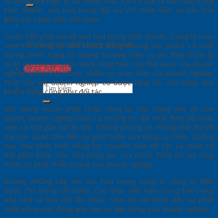
ty được thể hiện ở rất nhiều mặt. Đó có thể là văn hóa trong
kinh doanh, văn hóa trong đối xử với nhân viên và văn hóa
giữa các nhân viên với nhau.
Trước hết phải nói về văn hóa trong kinh doanh. Công ty luôn
Chưa có sản phẩm trong giỏ hàng.
cam kết mang lại cho khách hàng những sản phẩm có chất
lượng chính hãng từ những thương hiệu uy tín. Đây chính là
lý do mà cửa gỗ, cửa nhựa cũng như cửa Đài Loan của doanh
0933.707.707
nghiệp luôn nhận được nhiều sự quan tâm của doanh nghiệp.
Nhờ vậy mà doanh nghiệp có được lòng tin của đông đảo
Tìm
khách hàng cũng như đối tác.
kiếm:
Với mong muốn phát triển công ty chú trọng yếu tố con
người, doanh nghiệp luôn có những ưu đãi nhất định để nhân
viên có thể gắn bó lâu dài. Không những có những chế độ tốt
mà còn quan tâm đến sự phát triển của từng cá nhân. Chẳng
hạn như phát triển năng lực chuyên môn để các cá nhân có
thể phát triển hơn nữa năng lực của mình. Nhờ đó mà tăng
thêm sự phát triển chung của doanh nghiệp.
Không những vậy mà văn hóa trong công ty cũng là điều
được chú trọng rất nhiều. Các nhân viên luôn có sự tôn trọng
hòa nhã và học hỏi lẫn nhau. Nhờ đó mà đánh dấu sự phát
triển cũng như đóng góp vào sự bền vững của doanh nghiệp.