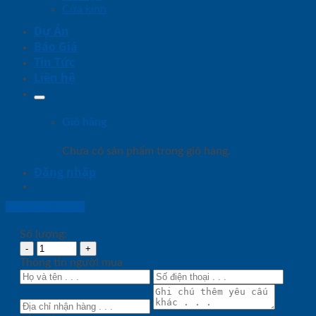
Cửa kính
Dự Án
Báo Giá
Tin Tức
Liên hệ
Giỏ hàng
Chưa có sản phẩm trong giỏ hàng.
Đăng nhập
Lightbox button
Số lượng:
Thông tin người mua