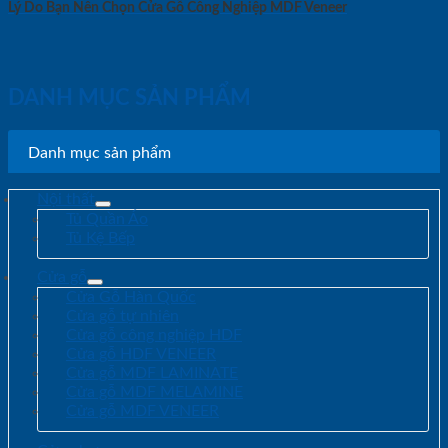
Lý Do Bạn Nên Chọn Cửa Gỗ Công Nghiệp MDF Veneer
DANH MỤC SẢN PHẨM
Danh mục sản phẩm
Nội thất
Tủ Quần Áo
Tủ Kệ Bếp
Cửa gỗ
Cửa Gỗ Hàn Quốc
Cửa gỗ tự nhiên
Cửa gỗ công nghiệp HDF
Cửa gỗ HDF VENEER
Cửa gỗ MDF LAMINATE
Cửa gỗ MDF MELAMINE
Cửa gỗ MDF VENEER