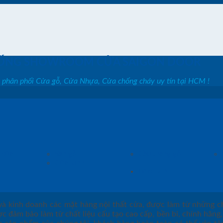
ỐNG SHOWROOM CỬA SAIGON DOOR
, phân phối Cửa gỗ, Cửa Nhựa, Cửa chống cháy uy tín tại HCM !
 cửa
Sàn gỗ
Cầu thang gỗ
Cửa kính
Báo Giá
và kinh doanh các mặt hàng nội thất cửa, được làm từ những c
đảm bảo làm từ chất liệu cấu tạo cao cấp, bền bỉ, chính hãng, 