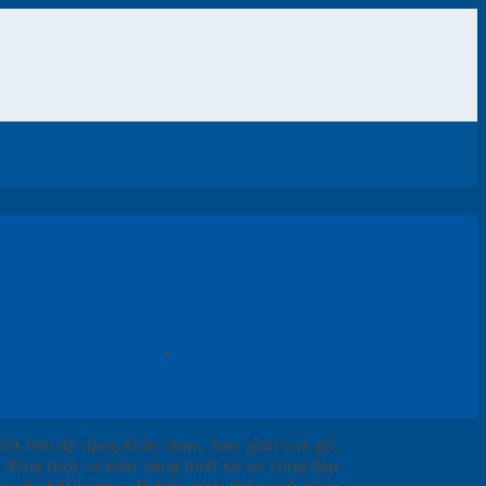
Giường ngủ
Dự Án
hất liệu đa dạng khác nhau, bao gồm cửa gỗ,
đồng thời có kiểu dáng thiết kế vô cùng đẹp