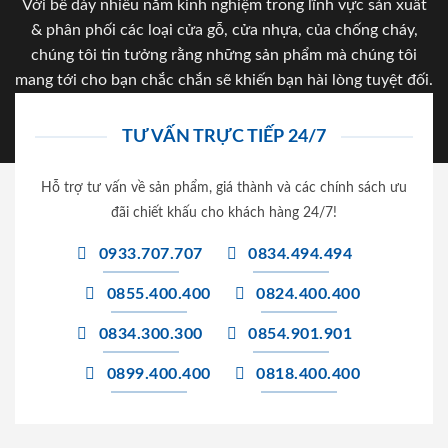
Với bề dày nhiều năm kinh nghiệm trong lĩnh vực sản xuất
& phân phối các loại cửa gỗ, cửa nhựa, của chống cháy,
chúng tôi tin tưởng rằng những sản phẩm mà chúng tôi
mang tới cho bạn chắc chắn sẽ khiến bạn hài lòng tuyệt đối.
TƯ VẤN TRỰC TIẾP 24/7
Hỗ trợ tư vấn về sản phẩm, giá thành và các chính sách ưu
đãi chiết khấu cho khách hàng 24/7!
0933.707.707
0834.494.494
0855.400.400
0824.400.400
0834.300.300
0854.901.901
0899.400.400
0818.400.400