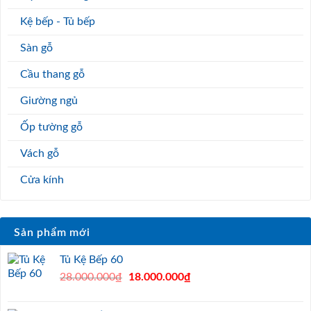
Kệ bếp - Tủ bếp
Sàn gỗ
Cầu thang gỗ
Giường ngủ
Ốp tường gỗ
Vách gỗ
Cửa kính
Sản phẩm mới
Tủ Kệ Bếp 60
Original
Current
28.000.000
₫
18.000.000
₫
price
price
was:
is: