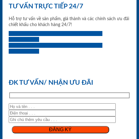
TƯ VẤN TRỰC TIẾP 24/7
Hỗ trợ tư vấn về sản phẩm, giá thành và các chính sách ưu đãi
chiết khấu cho khách hàng 24/7!
0933.707.707
0834.494.494
0855.400.400
0824.400.400
0834.300.300
0854.901.901
0899.400.400
0818.400.400
ĐK TƯ VẤN/ NHẬN ƯU ĐÃI