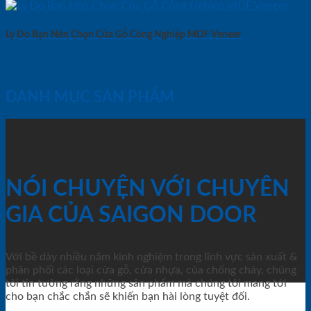
Lý Do Bạn Nên Chọn Cửa Gỗ Công Nghiệp MDF Veneer
DANH MỤC SẢN PHẨM
NÓI CHUYỆN VỚI CHUYÊN
GIA CỦA SAIGON DOOR
Với bề dày nhiều năm kinh nghiệm trong lĩnh vực sản xuất &
phân phối các loại cửa gỗ, cửa nhựa, của chống cháy, chúng
tôi tin tưởng rằng những sản phẩm mà chúng tôi mang tới
cho bạn chắc chắn sẽ khiến bạn hài lòng tuyệt đối.