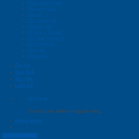
Cửa chống cháy
Phụ kiện cửa
Sàn gỗ
Cầu thang gỗ
Giường ngủ
Kệ bếp – Tủ bếp
Nội thất trang trí
Ốp tường gỗ
Vách gỗ
Cửa kính
Dự Án
Báo Giá
Tin Tức
Liên hệ
Giỏ hàng
Chưa có sản phẩm trong giỏ hàng.
Đăng nhập
Lightbox button