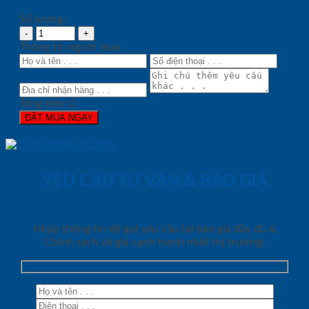
Số lượng:
Thông tin người mua
Tổng tiền:
0
ĐẶT MUA NGAY
YÊU CẦU TƯ VẤN & BÁO GIÁ
Nhập thông tin để gửi yêu cầu tải báo giá đầy đủ &
Chính sách về giá cạnh tranh nhất thị trường!