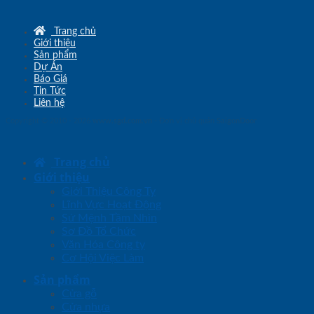
Trang chủ
Giới thiệu
Sản phẩm
Dự Án
Báo Giá
Tin Tức
Liên hệ
Copyright © 2010 - 2026
www.sgd.com.vn
- Đơn vị chủ quản
SaigonDoor
Trang chủ
Giới thiệu
Giới Thiệu Công Ty
Lĩnh Vực Hoạt Động
Sứ Mệnh Tầm Nhìn
Sơ Đồ Tổ Chức
Văn Hóa Công ty
Cơ Hội Việc Làm
Sản phẩm
Cửa gỗ
Cửa nhựa