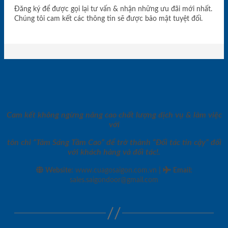
Đăng ký để được gọi lại tư vấn & nhận những ưu đãi mới nhất.
Chúng tôi cam kết các thông tin sẽ được bảo mật tuyệt đối.
Cam kết không ngừng nâng cao chất lượng dịch vụ & làm việc
với
tôn chỉ “Tâm Sáng Tầm Cao” để trở thành “Đối tác tin cậy” đối
với khách hàng và đối tác!.
|
Website:
www.cuagosaigon.com.vn
Email
:
sales.saigondoor@gmail.com