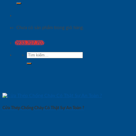
Chưa có sản phẩm trong giỏ hàng.
0933.707.707
Tìm
kiếm:
Cửa Thép Chống Cháy Có Thật Sự An Toàn ?