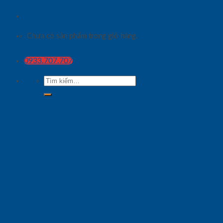
Chưa có sản phẩm trong giỏ hàng.
0933.707.707
Tìm
kiếm: