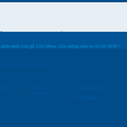
ỐNG SHOWROOM CỬA SAIGON DOOR
, phân phối Cửa gỗ, Cửa Nhựa, Cửa chống cháy uy tín tại HCM !
 Sinh Đang Hot Hiện Nay
 cửa
Sàn gỗ
Cầu thang gỗ
Cửa kính
Báo Giá