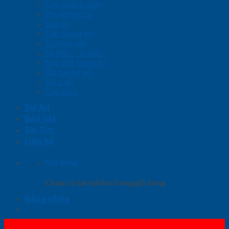
Cửa chống cháy
Phụ kiện cửa
Sàn gỗ
Cầu thang gỗ
Giường ngủ
Kệ bếp – Tủ bếp
Nội thất trang trí
Ốp tường gỗ
Vách gỗ
Cửa kính
Dự Án
Báo Giá
Tin Tức
Liên hệ
Giỏ hàng
Chưa có sản phẩm trong giỏ hàng.
Đăng nhập