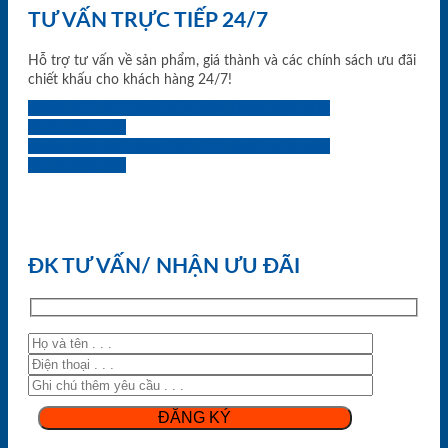
TƯ VẤN TRỰC TIẾP 24/7
Hỗ trợ tư vấn về sản phẩm, giá thành và các chính sách ưu đãi
chiết khấu cho khách hàng 24/7!
0933.707.707
0834.494.494
0855.400.400
0824.400.400
0834.300.300
0854.901.901
0899.400.400
0818.400.400
ĐK TƯ VẤN/ NHẬN ƯU ĐÃI