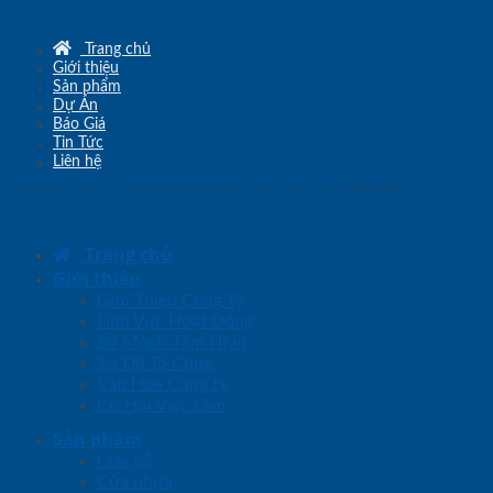
Trang chủ
Giới thiệu
Sản phẩm
Dự Án
Báo Giá
Tin Tức
Liên hệ
Copyright © 2010 - 2026
www.sgd.com.vn
- Đơn vị chủ quản
SaigonDoor
Trang chủ
Giới thiệu
Giới Thiệu Công Ty
Lĩnh Vực Hoạt Động
Sứ Mệnh Tầm Nhìn
Sơ Đồ Tổ Chức
Văn Hóa Công ty
Cơ Hội Việc Làm
Sản phẩm
Cửa gỗ
Cửa nhựa