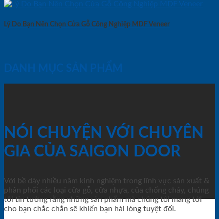
Lý Do Bạn Nên Chọn Cửa Gỗ Công Nghiệp MDF Veneer
DANH MỤC SẢN PHẨM
NÓI CHUYỆN VỚI CHUYÊN
GIA CỦA SAIGON DOOR
Với bề dày nhiều năm kinh nghiệm trong lĩnh vực sản xuất &
phân phối các loại cửa gỗ, cửa nhựa, của chống cháy, chúng
tôi tin tưởng rằng những sản phẩm mà chúng tôi mang tới
cho bạn chắc chắn sẽ khiến bạn hài lòng tuyệt đối.