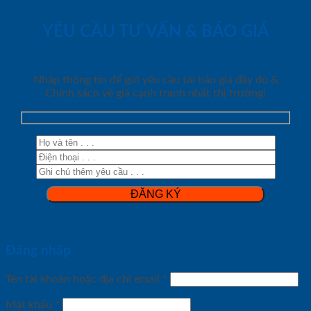
YÊU CẦU TƯ VẤN & BÁO GIÁ
Nhập thông tin để gửi yêu cầu tải báo giá đầy đủ &
Chính sách về giá cạnh tranh nhất thị trường!
Đăng nhập
Tên tài khoản hoặc địa chỉ email
*
Mật khẩu
*