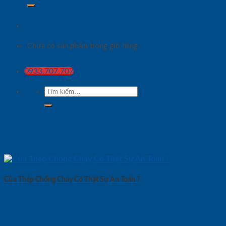
Chưa có sản phẩm trong giỏ hàng.
0933.707.707
Tìm
kiếm:
Cửa Thép Chống Cháy Có Thật Sự An Toàn ?