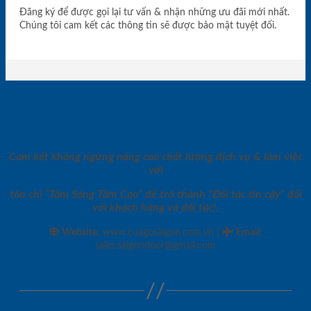
Đăng ký để được gọi lại tư vấn & nhận những ưu đãi mới nhất.
Chúng tôi cam kết các thông tin sẽ được bảo mật tuyệt đối.
Cam kết không ngừng nâng cao chất lượng dịch vụ & làm việc
với
tôn chỉ “Tâm Sáng Tầm Cao” để trở thành “Đối tác tin cậy” đối
với khách hàng và đối tác!.
|
Website:
www.cuagosaigon.com.vn
Email
:
sales.saigondoor@gmail.com