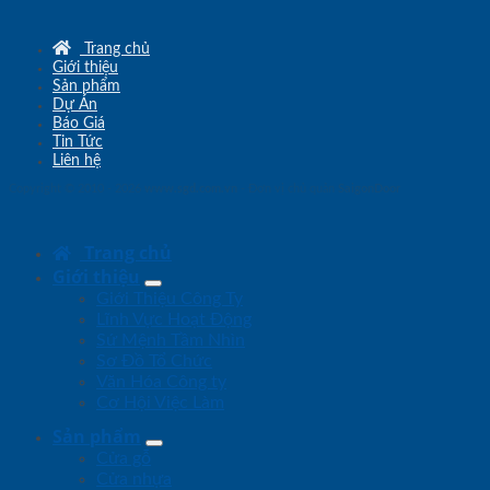
Trang chủ
Giới thiệu
Sản phẩm
Dự Án
Báo Giá
Tin Tức
Liên hệ
Copyright © 2010 - 2026
www.sgd.com.vn
- Đơn vị chủ quản
SaigonDoor
Trang chủ
Giới thiệu
Giới Thiệu Công Ty
Lĩnh Vực Hoạt Động
Sứ Mệnh Tầm Nhìn
Sơ Đồ Tổ Chức
Văn Hóa Công ty
Cơ Hội Việc Làm
Sản phẩm
Cửa gỗ
Cửa nhựa