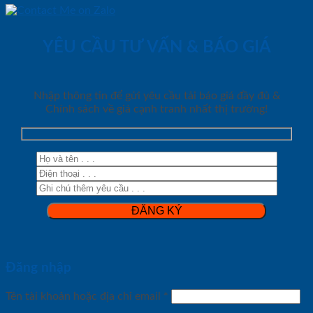
YÊU CẦU TƯ VẤN & BÁO GIÁ
Nhập thông tin để gửi yêu cầu tải báo giá đầy đủ &
Chính sách về giá cạnh tranh nhất thị trường!
Đăng nhập
Tên tài khoản hoặc địa chỉ email
*