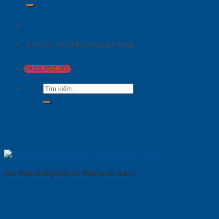
Chưa có sản phẩm trong giỏ hàng.
0933.707.707
Tìm
kiếm:
Cửa Thép Chống Cháy Có Thật Sự An Toàn ?