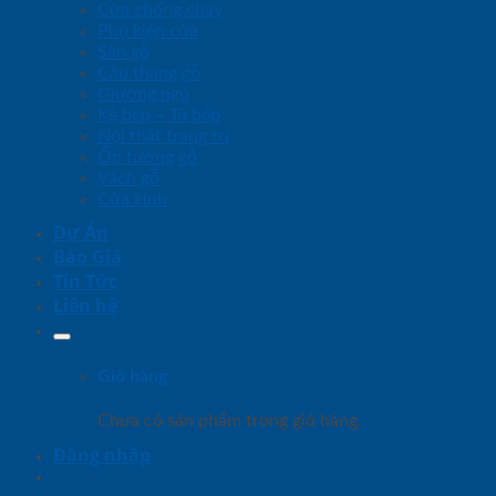
Cửa chống cháy
Phụ kiện cửa
Sàn gỗ
Cầu thang gỗ
Giường ngủ
Kệ bếp – Tủ bếp
Nội thất trang trí
Ốp tường gỗ
Vách gỗ
Cửa kính
Dự Án
Báo Giá
Tin Tức
Liên hệ
Giỏ hàng
Chưa có sản phẩm trong giỏ hàng.
Đăng nhập