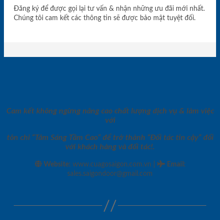
Đăng ký để được gọi lại tư vấn & nhận những ưu đãi mới nhất.
Chúng tôi cam kết các thông tin sẽ được bảo mật tuyệt đối.
Cam kết không ngừng nâng cao chất lượng dịch vụ & làm việc
với
tôn chỉ “Tâm Sáng Tầm Cao” để trở thành “Đối tác tin cậy” đối
với khách hàng và đối tác!.
|
Website:
www.cuagosaigon.com.vn
Email
:
sales.saigondoor@gmail.com