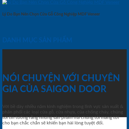
Lý Do Bạn Nên Chọn Cửa Gỗ Công Nghiệp MDF Veneer
DANH MỤC SẢN PHẨM
NÓI CHUYỆN VỚI CHUYÊN
GIA CỦA SAIGON DOOR
Với bề dày nhiều năm kinh nghiệm trong lĩnh vực sản xuất &
phân phối các loại cửa gỗ, cửa nhựa, của chống cháy, chúng
tôi tin tưởng rằng những sản phẩm mà chúng tôi mang tới
cho bạn chắc chắn sẽ khiến bạn hài lòng tuyệt đối.