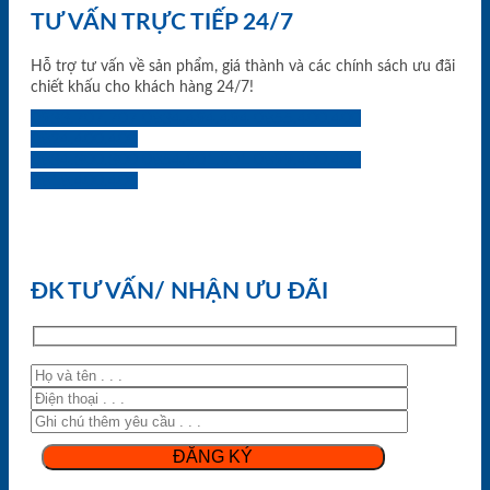
TƯ VẤN TRỰC TIẾP 24/7
Hỗ trợ tư vấn về sản phẩm, giá thành và các chính sách ưu đãi
chiết khấu cho khách hàng 24/7!
0933.707.707
0834.494.494
0855.400.400
0824.400.400
0834.300.300
0854.901.901
0899.400.400
0818.400.400
ĐK TƯ VẤN/ NHẬN ƯU ĐÃI