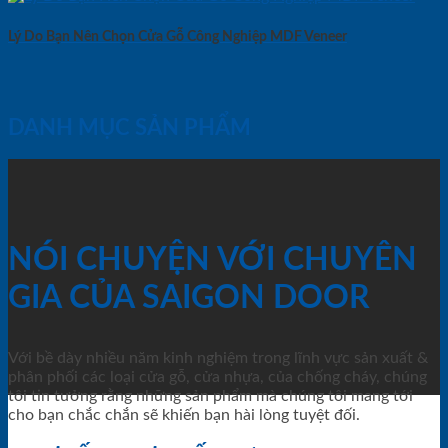
Lý Do Bạn Nên Chọn Cửa Gỗ Công Nghiệp MDF Veneer
DANH MỤC SẢN PHẨM
NÓI CHUYỆN VỚI CHUYÊN
GIA CỦA SAIGON DOOR
Với bề dày nhiều năm kinh nghiệm trong lĩnh vực sản xuất &
phân phối các loại cửa gỗ, cửa nhựa, của chống cháy, chúng
tôi tin tưởng rằng những sản phẩm mà chúng tôi mang tới
cho bạn chắc chắn sẽ khiến bạn hài lòng tuyệt đối.