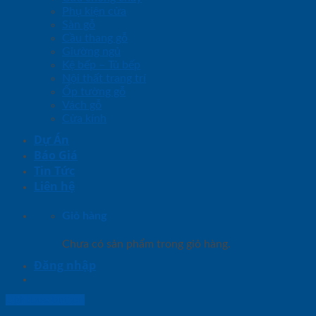
Phụ kiện cửa
Sàn gỗ
Cầu thang gỗ
Giường ngủ
Kệ bếp – Tủ bếp
Nội thất trang trí
Ốp tường gỗ
Vách gỗ
Cửa kính
Dự Án
Báo Giá
Tin Tức
Liên hệ
Giỏ hàng
Chưa có sản phẩm trong giỏ hàng.
Đăng nhập
Lightbox button