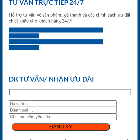
TƯ VẤN TRỰC TIẾP 24/7
Hỗ trợ tư vấn về sản phẩm, giá thành và các chính sách ưu đãi
chiết khấu cho khách hàng 24/7!
0933.707.707
0834.494.494
0855.400.400
0824.400.400
0834.300.300
0854.901.901
0899.400.400
0818.400.400
ĐK TƯ VẤN/ NHẬN ƯU ĐÃI