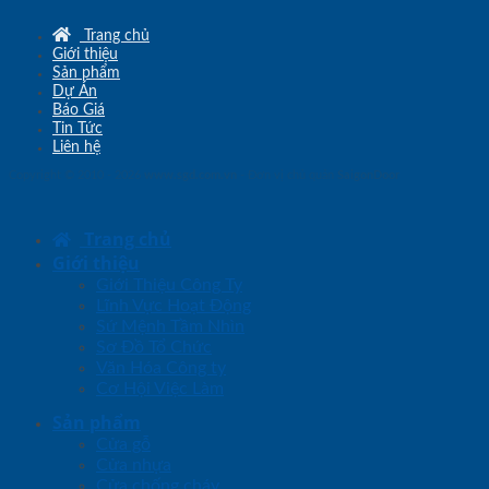
Trang chủ
Giới thiệu
Sản phẩm
Dự Án
Báo Giá
Tin Tức
Liên hệ
Copyright © 2010 - 2026
www.sgd.com.vn
- Đơn vị chủ quản
SaigonDoor
Trang chủ
Giới thiệu
Giới Thiệu Công Ty
Lĩnh Vực Hoạt Động
Sứ Mệnh Tầm Nhìn
Sơ Đồ Tổ Chức
Văn Hóa Công ty
Cơ Hội Việc Làm
Sản phẩm
Cửa gỗ
Cửa nhựa
Cửa chống cháy