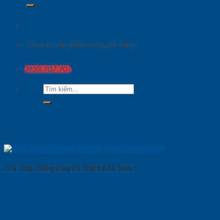
Chưa có sản phẩm trong giỏ hàng.
0933.707.707
Tìm
kiếm:
Cửa Thép Chống Cháy Có Thật Sự An Toàn ?