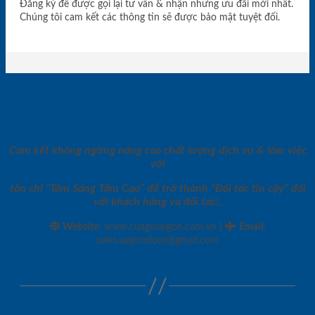
Đăng ký để được gọi lại tư vấn & nhận những ưu đãi mới nhất.
Chúng tôi cam kết các thông tin sẽ được bảo mật tuyệt đối.
Cam kết không ngừng nâng cao chất lượng dịch vụ & làm việc
với
tôn chỉ “Tâm Sáng Tầm Cao” để trở thành “Đối tác tin cậy” đối
với khách hàng và đối tác!.
|
Website:
www.cuagosaigon.com.vn
Email
:
sales.saigondoor@gmail.com