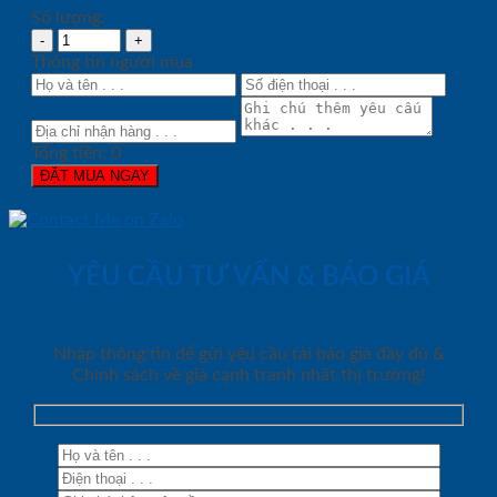
Số lượng:
Thông tin người mua
Tổng tiền:
0
ĐẶT MUA NGAY
YÊU CẦU TƯ VẤN & BÁO GIÁ
Nhập thông tin để gửi yêu cầu tải báo giá đầy đủ &
Chính sách về giá cạnh tranh nhất thị trường!