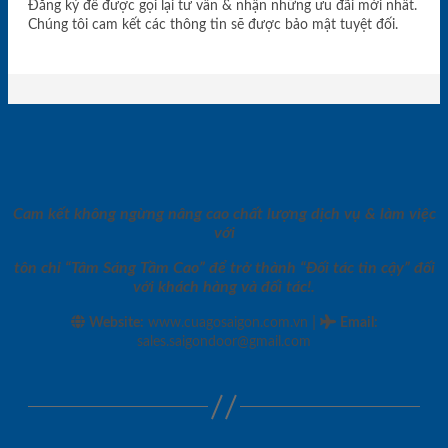
Đăng ký để được gọi lại tư vấn & nhận những ưu đãi mới nhất.
Chúng tôi cam kết các thông tin sẽ được bảo mật tuyệt đối.
Cam kết không ngừng nâng cao chất lượng dịch vụ & làm việc
với
tôn chỉ “Tâm Sáng Tầm Cao” để trở thành “Đối tác tin cậy” đối
với khách hàng và đối tác!.
|
Website:
www.cuagosaigon.com.vn
Email
:
sales.saigondoor@gmail.com