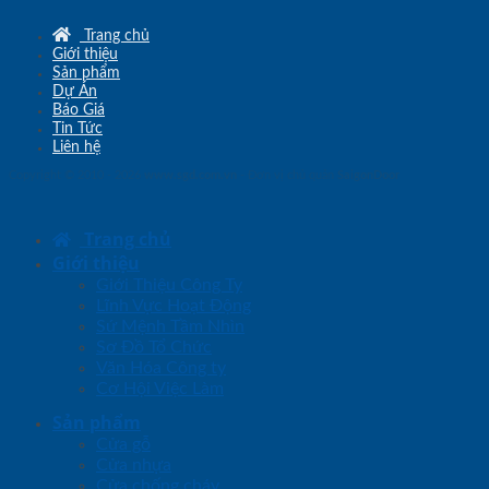
Trang chủ
Giới thiệu
Sản phẩm
Dự Án
Báo Giá
Tin Tức
Liên hệ
Copyright © 2010 - 2026
www.sgd.com.vn
- Đơn vị chủ quản
SaigonDoor
Trang chủ
Giới thiệu
Giới Thiệu Công Ty
Lĩnh Vực Hoạt Động
Sứ Mệnh Tầm Nhìn
Sơ Đồ Tổ Chức
Văn Hóa Công ty
Cơ Hội Việc Làm
Sản phẩm
Cửa gỗ
Cửa nhựa
Cửa chống cháy