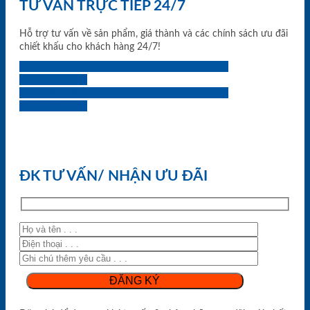
TƯ VẤN TRỰC TIẾP 24/7
Hỗ trợ tư vấn về sản phẩm, giá thành và các chính sách ưu đãi
chiết khấu cho khách hàng 24/7!
0933.707.707
0834.494.494
0855.400.400
0824.400.400
0834.300.300
0854.901.901
0899.400.400
0818.400.400
ĐK TƯ VẤN/ NHẬN ƯU ĐÃI