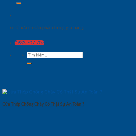
Chưa có sản phẩm trong giỏ hàng.
0933.707.707
Tìm
kiếm:
Cửa Thép Chống Cháy Có Thật Sự An Toàn ?