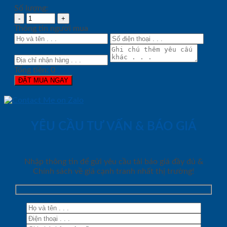
Số lượng:
Thông tin người mua
Tổng tiền:
0
ĐẶT MUA NGAY
YÊU CẦU TƯ VẤN & BÁO GIÁ
Nhập thông tin để gửi yêu cầu tải báo giá đầy đủ &
Chính sách về giá cạnh tranh nhất thị trường!