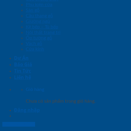
Phụ kiện cửa
Sàn gỗ
Cầu thang gỗ
Giường ngủ
Kệ bếp – Tủ bếp
Nội thất trang trí
Ốp tường gỗ
Vách gỗ
Cửa kính
Dự Án
Báo Giá
Tin Tức
Liên hệ
Giỏ hàng
Chưa có sản phẩm trong giỏ hàng.
Đăng nhập
Lightbox button