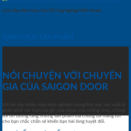
Lý Do Bạn Nên Chọn Cửa Gỗ Công Nghiệp MDF Veneer
DANH MỤC SẢN PHẨM
NÓI CHUYỆN VỚI CHUYÊN
GIA CỦA SAIGON DOOR
Với bề dày nhiều năm kinh nghiệm trong lĩnh vực sản xuất &
phân phối các loại cửa gỗ, cửa nhựa, của chống cháy, chúng
tôi tin tưởng rằng những sản phẩm mà chúng tôi mang tới
cho bạn chắc chắn sẽ khiến bạn hài lòng tuyệt đối.