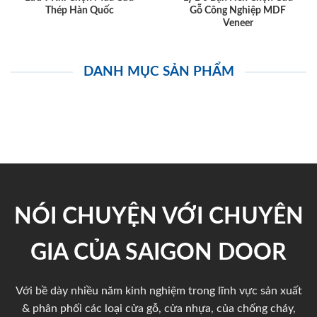
Thép Hàn Quốc
Gỗ Công Nghiệp MDF
Veneer
DANH MỤC SẢN PHẨM
NÓI CHUYỆN VỚI CHUYÊN
GIA CỦA SAIGON DOOR
Với bề dày nhiều năm kinh nghiệm trong lĩnh vực sản xuất
& phân phối các loại cửa gỗ, cửa nhựa, của chống cháy,