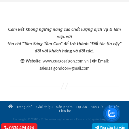
Cam kết không ngừng nâng cao chất lượng dịch vụ & làm
việc với
tôn chỉ “Tâm Sáng Tầm Cao” để trở thành “Đối tác tin cậy”
đối với khách hàng và đối tác!.
|
Website:
www.cuagosaigon.com.vn
Email
:
sales.saigondoor@gmail.com
Trang chủ
Giới thiệu
Sản phẩm
Dự Án
Báo Giá
Tin Tức
Liên hệ
Copyright © 2010 - 2026
www.sgd.com.vn
- Đơn vị chủ quản
SaigonDoor
Yêu cầu tư vấn
0834.494.494