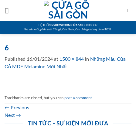
Skip
to
content
HỆ THỐNG SHOWROOM CỬA SAIGON DOOR
Nhà sản xuất, phân phối Cửa gỗ, Cửa Nhựa, Cửa chống cháy uy tín tại HCM !
6
Published
16/01/2024
at
1500 × 844
in
Những Mẫu Cửa
Gỗ MDF Melamine Mới Nhất
Trackbacks are closed, but you can
post a comment
.
←
Previous
Next
→
TIN TỨC - SỰ KIỆN MỚI ĐƯA