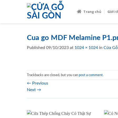
Skip
to
Trang chủ
Giới 
content
Cua go MDF Melamine P1.p
Published
09/10/2023
at
1024 × 1024
in
Cửa Gỗ
Trackbacks are closed, but you can
post a comment
.
←
Previous
Next
→