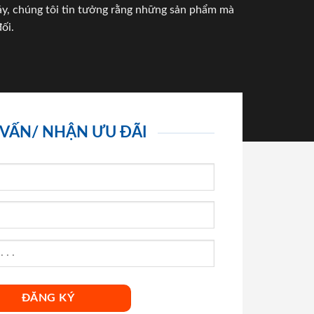
háy, chúng tôi tin tưởng rằng những sản phẩm mà
ối.
 VẤN/ NHẬN ƯU ĐÃI