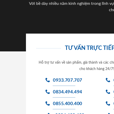
Với bề dày nhiều năm kinh nghiệm trong lĩnh vự
ch
TƯ VẤN TRỰC TIẾP
Hỗ trợ tư vấn về sản phẩm, giá thành và các ch
cho khách hàng 24/7!
0933.707.707
0834.494.494
0855.400.400