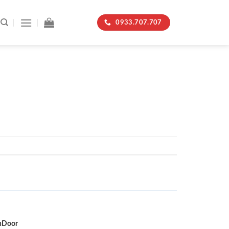
0933.707.707
nDoor