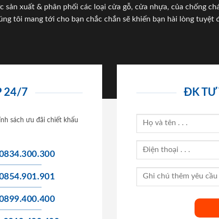
c sản xuất & phân phối các loại cửa gỗ, cửa nhựa, của chống c
úng tôi mang tới cho bạn chắc chắn sẽ khiến bạn hài lòng tuyệt đ
 24/7
ĐK TƯ
ính sách ưu đãi chiết khấu
0834.300.300
0854.901.901
0899.400.400