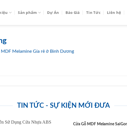
thiệu
Sản phẩm
Dự Án
Báo Giá
Tin Tức
Liên hệ
ng
 MDF Melamine Gía rẻ ở Bình Dương
TIN TỨC - SỰ KIỆN MỚI ĐƯA
Cửa Gỗ MDF Melamine SaiGo