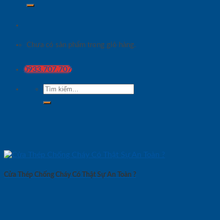
Chưa có sản phẩm trong giỏ hàng.
0933.707.707
Tìm
kiếm:
Cửa Thép Chống Cháy Có Thật Sự An Toàn ?