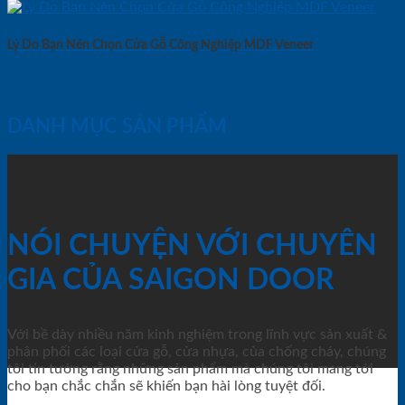
Lý Do Bạn Nên Chọn Cửa Gỗ Công Nghiệp MDF Veneer
DANH MỤC SẢN PHẨM
NÓI CHUYỆN VỚI CHUYÊN
GIA CỦA SAIGON DOOR
Với bề dày nhiều năm kinh nghiệm trong lĩnh vực sản xuất &
phân phối các loại cửa gỗ, cửa nhựa, của chống cháy, chúng
tôi tin tưởng rằng những sản phẩm mà chúng tôi mang tới
cho bạn chắc chắn sẽ khiến bạn hài lòng tuyệt đối.