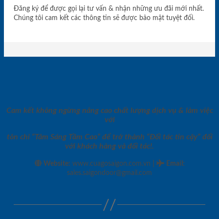
Đăng ký để được gọi lại tư vấn & nhận những ưu đãi mới nhất.
Chúng tôi cam kết các thông tin sẽ được bảo mật tuyệt đối.
Cam kết không ngừng nâng cao chất lượng dịch vụ & làm việc
với
tôn chỉ “Tâm Sáng Tầm Cao” để trở thành “Đối tác tin cậy” đối
với khách hàng và đối tác!.
|
Website:
www.cuagosaigon.com.vn
Email
:
sales.saigondoor@gmail.com