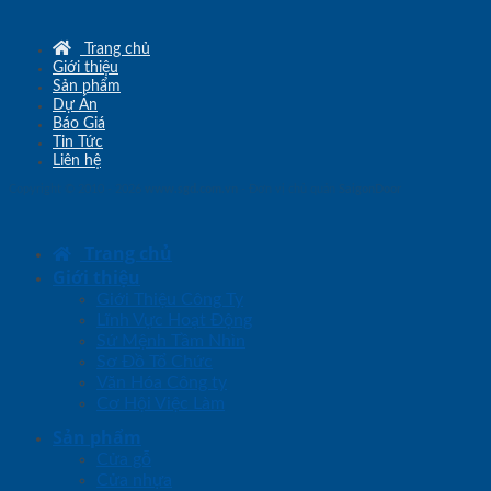
Trang chủ
Giới thiệu
Sản phẩm
Dự Án
Báo Giá
Tin Tức
Liên hệ
Copyright © 2010 - 2026
www.sgd.com.vn
- Đơn vị chủ quản
SaigonDoor
Trang chủ
Giới thiệu
Giới Thiệu Công Ty
Lĩnh Vực Hoạt Động
Sứ Mệnh Tầm Nhìn
Sơ Đồ Tổ Chức
Văn Hóa Công ty
Cơ Hội Việc Làm
Sản phẩm
Cửa gỗ
Cửa nhựa