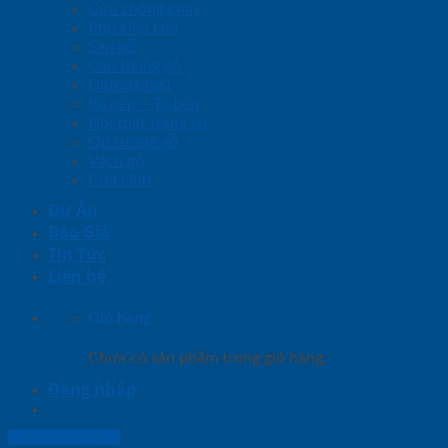
Cửa chống cháy
Phụ kiện cửa
Sàn gỗ
Cầu thang gỗ
Giường ngủ
Kệ bếp – Tủ bếp
Nội thất trang trí
Ốp tường gỗ
Vách gỗ
Cửa kính
Dự Án
Báo Giá
Tin Tức
Liên hệ
Giỏ hàng
Chưa có sản phẩm trong giỏ hàng.
Đăng nhập
Lightbox button