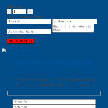
Số lượng:
Thông tin người mua
Tổng tiền:
0
ĐẶT MUA NGAY
YÊU CẦU TƯ VẤN & BÁO GIÁ
Nhập thông tin để gửi yêu cầu tải báo giá đầy đủ &
Chính sách về giá cạnh tranh nhất thị trường!