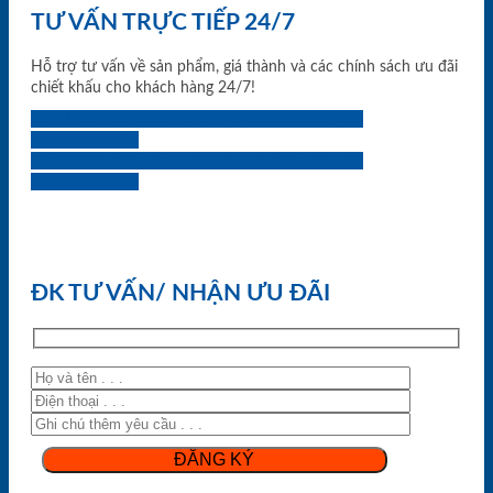
TƯ VẤN TRỰC TIẾP 24/7
Hỗ trợ tư vấn về sản phẩm, giá thành và các chính sách ưu đãi
chiết khấu cho khách hàng 24/7!
0933.707.707
0834.494.494
0855.400.400
0824.400.400
0834.300.300
0854.901.901
0899.400.400
0818.400.400
ĐK TƯ VẤN/ NHẬN ƯU ĐÃI