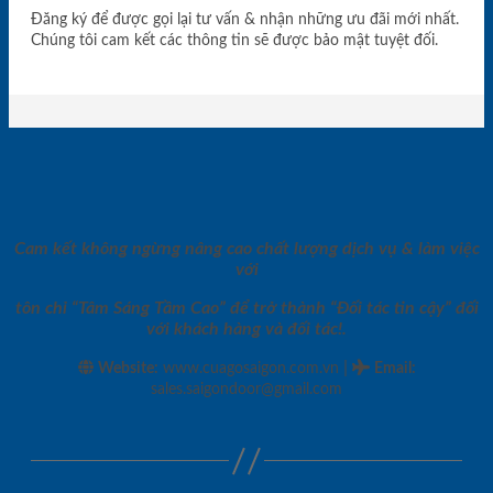
Đăng ký để được gọi lại tư vấn & nhận những ưu đãi mới nhất.
Chúng tôi cam kết các thông tin sẽ được bảo mật tuyệt đối.
Cam kết không ngừng nâng cao chất lượng dịch vụ & làm việc
với
tôn chỉ “Tâm Sáng Tầm Cao” để trở thành “Đối tác tin cậy” đối
với khách hàng và đối tác!.
|
Website:
www.cuagosaigon.com.vn
Email
:
sales.saigondoor@gmail.com