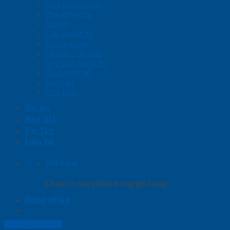
Cửa chống cháy
Phụ kiện cửa
Sàn gỗ
Cầu thang gỗ
Giường ngủ
Kệ bếp – Tủ bếp
Nội thất trang trí
Ốp tường gỗ
Vách gỗ
Cửa kính
Dự Án
Báo Giá
Tin Tức
Liên hệ
Giỏ hàng
Chưa có sản phẩm trong giỏ hàng.
Đăng nhập
Lightbox button