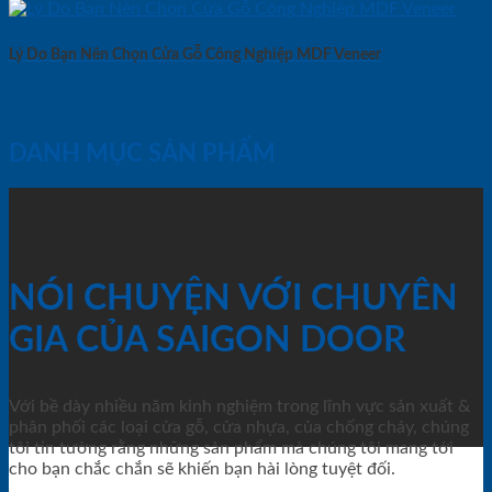
Lý Do Bạn Nên Chọn Cửa Gỗ Công Nghiệp MDF Veneer
DANH MỤC SẢN PHẨM
NÓI CHUYỆN VỚI CHUYÊN
GIA CỦA SAIGON DOOR
Với bề dày nhiều năm kinh nghiệm trong lĩnh vực sản xuất &
phân phối các loại cửa gỗ, cửa nhựa, của chống cháy, chúng
tôi tin tưởng rằng những sản phẩm mà chúng tôi mang tới
cho bạn chắc chắn sẽ khiến bạn hài lòng tuyệt đối.