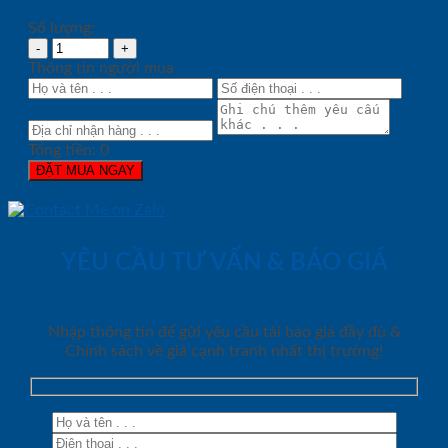
Số lượng:
Thông tin người mua
Tổng tiền:
0
ĐẶT MUA NGAY
YÊU CẦU TƯ VẤN & BÁO GIÁ
Nhập thông tin để gửi yêu cầu tải báo giá đầy đủ &
Chính sách về giá cạnh tranh nhất thị trường!