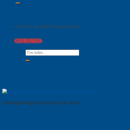
Chưa có sản phẩm trong giỏ hàng.
0933.707.707
Tìm
kiếm:
Cửa Thép Chống Cháy Có Thật Sự An Toàn ?