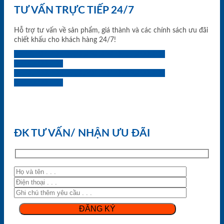
TƯ VẤN TRỰC TIẾP 24/7
Hỗ trợ tư vấn về sản phẩm, giá thành và các chính sách ưu đãi
chiết khấu cho khách hàng 24/7!
0933.707.707
0834.494.494
0855.400.400
0824.400.400
0834.300.300
0854.901.901
0899.400.400
0818.400.400
ĐK TƯ VẤN/ NHẬN ƯU ĐÃI