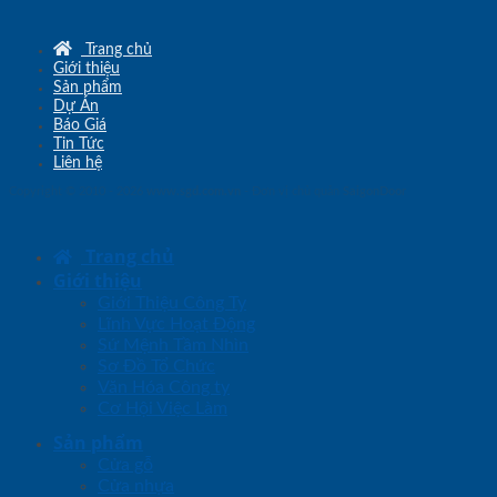
Trang chủ
Giới thiệu
Sản phẩm
Dự Án
Báo Giá
Tin Tức
Liên hệ
Copyright © 2010 - 2026
www.sgd.com.vn
- Đơn vị chủ quản
SaigonDoor
Trang chủ
Giới thiệu
Giới Thiệu Công Ty
Lĩnh Vực Hoạt Động
Sứ Mệnh Tầm Nhìn
Sơ Đồ Tổ Chức
Văn Hóa Công ty
Cơ Hội Việc Làm
Sản phẩm
Cửa gỗ
Cửa nhựa