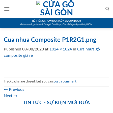
Skip
to
content
HỆ THỐNG SHOWROOM CỬA SAIGON DOOR
Nhà sản xuất, phân phối Cửa gỗ, Cửa Nhựa, Cửa chống cháy uy tín tại HCM !
Cua nhua Composite P1R2G1.png
Published
08/08/2023
at
1024 × 1024
in
Cửa nhựa gỗ
composite giá rẻ
Trackbacks are closed, but you can
post a comment
.
←
Previous
Next
→
TIN TỨC - SỰ KIỆN MỚI ĐƯA