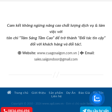
Cam kết không ngừng nâng cao chất lượng dịch vụ & làm
việc với
tôn chỉ “Tâm Sáng Tầm Cao” để trở thành “Đối tác tin cậy”
đối với khách hàng và đối tác!.
|
Website:
www.cuagosaigon.com.vn
Email
:
sales.saigondoor@gmail.com
Trang chủ
Giới thiệu
Sản phẩm
Dự Án
Báo Giá
Tin Tức
Liên hệ
Copyright © 2010 - 2026
www.sgd.com.vn
- Đơn vị chủ quản
SaigonDoor
Yêu cầu tư vấn
0834.494.494