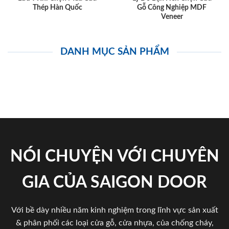
Thép Hàn Quốc
Gỗ Công Nghiệp MDF
Veneer
DANH MỤC SẢN PHẨM
NÓI CHUYỆN VỚI CHUYÊN
GIA CỦA SAIGON DOOR
Với bề dày nhiều năm kinh nghiệm trong lĩnh vực sản xuất
& phân phối các loại cửa gỗ, cửa nhựa, của chống cháy,