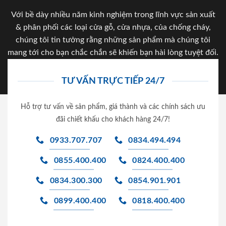
Với bề dày nhiều năm kinh nghiệm trong lĩnh vực sản xuất
& phân phối các loại cửa gỗ, cửa nhựa, của chống cháy,
chúng tôi tin tưởng rằng những sản phẩm mà chúng tôi
mang tới cho bạn chắc chắn sẽ khiến bạn hài lòng tuyệt đối.
TƯ VẤN TRỰC TIẾP 24/7
Hỗ trợ tư vấn về sản phẩm, giá thành và các chính sách ưu
đãi chiết khấu cho khách hàng 24/7!
0933.707.707
0834.494.494
0855.400.400
0824.400.400
0834.300.300
0854.901.901
0899.400.400
0818.400.400