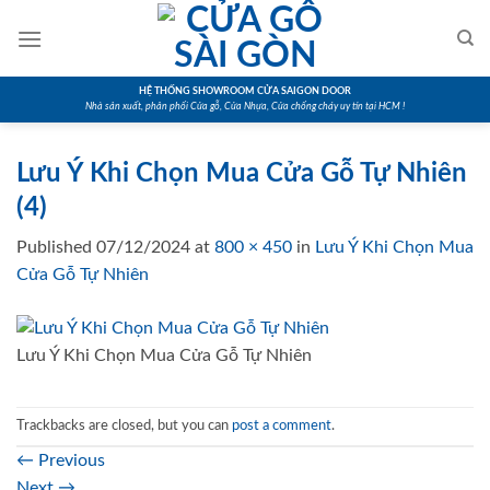
Skip
to
content
HỆ THỐNG SHOWROOM CỬA SAIGON DOOR
Nhà sản xuất, phân phối Cửa gỗ, Cửa Nhựa, Cửa chống cháy uy tín tại HCM !
Lưu Ý Khi Chọn Mua Cửa Gỗ Tự Nhiên
(4)
Published
07/12/2024
at
800 × 450
in
Lưu Ý Khi Chọn Mua
Cửa Gỗ Tự Nhiên
Lưu Ý Khi Chọn Mua Cửa Gỗ Tự Nhiên
Trackbacks are closed, but you can
post a comment
.
←
Previous
Next
→