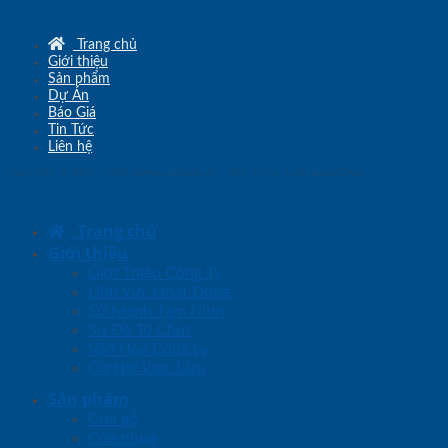
Trang chủ
Giới thiệu
Sản phẩm
Dự Án
Báo Giá
Tin Tức
Liên hệ
Copyright © 2010 - 2026
www.sgd.com.vn
- Đơn vị chủ quản
SaigonDoor
Trang chủ
Giới thiệu
Giới Thiệu Công Ty
Lĩnh Vực Hoạt Động
Sứ Mệnh Tầm Nhìn
Sơ Đồ Tổ Chức
Văn Hóa Công ty
Cơ Hội Việc Làm
Sản phẩm
Cửa gỗ
Cửa nhựa