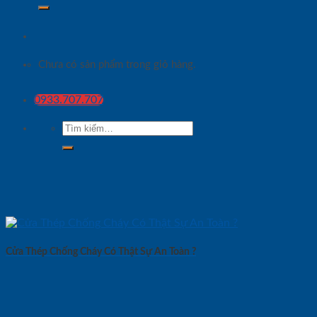
Chưa có sản phẩm trong giỏ hàng.
0933.707.707
Tìm
kiếm:
Cửa Thép Chống Cháy Có Thật Sự An Toàn ?