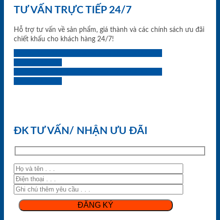
TƯ VẤN TRỰC TIẾP 24/7
Hỗ trợ tư vấn về sản phẩm, giá thành và các chính sách ưu đãi
chiết khấu cho khách hàng 24/7!
0933.707.707
0834.494.494
0855.400.400
0824.400.400
0834.300.300
0854.901.901
0899.400.400
0818.400.400
ĐK TƯ VẤN/ NHẬN ƯU ĐÃI