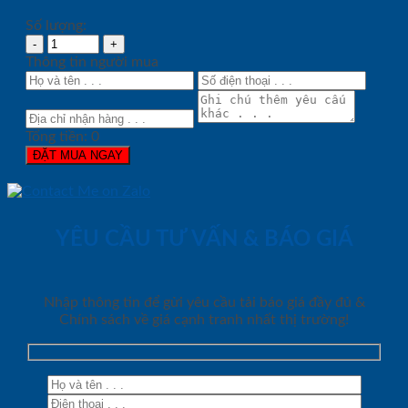
Số lượng:
Thông tin người mua
Tổng tiền:
0
ĐẶT MUA NGAY
YÊU CẦU TƯ VẤN & BÁO GIÁ
Nhập thông tin để gửi yêu cầu tải báo giá đầy đủ &
Chính sách về giá cạnh tranh nhất thị trường!