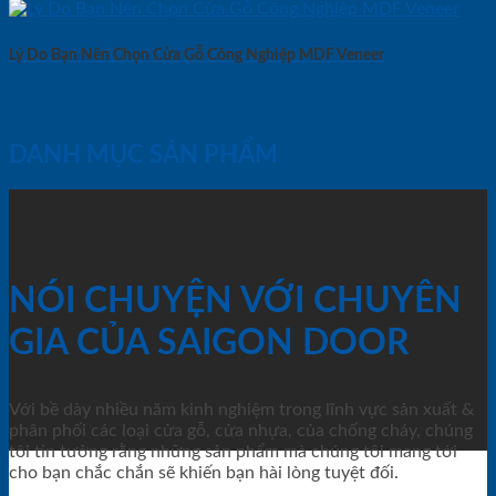
Lý Do Bạn Nên Chọn Cửa Gỗ Công Nghiệp MDF Veneer
DANH MỤC SẢN PHẨM
NÓI CHUYỆN VỚI CHUYÊN
GIA CỦA SAIGON DOOR
Với bề dày nhiều năm kinh nghiệm trong lĩnh vực sản xuất &
phân phối các loại cửa gỗ, cửa nhựa, của chống cháy, chúng
tôi tin tưởng rằng những sản phẩm mà chúng tôi mang tới
cho bạn chắc chắn sẽ khiến bạn hài lòng tuyệt đối.