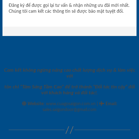
Đăng ký để được gọi lại tư vấn & nhận những ưu đãi mới nhất.
Chúng tôi cam kết các thông tin sẽ được bảo mật tuyệt đối.
Cam kết không ngừng nâng cao chất lượng dịch vụ & làm việc
với
tôn chỉ “Tâm Sáng Tầm Cao” để trở thành “Đối tác tin cậy” đối
với khách hàng và đối tác!.
|
Website:
www.cuagosaigon.com.vn
Email
:
sales.saigondoor@gmail.com