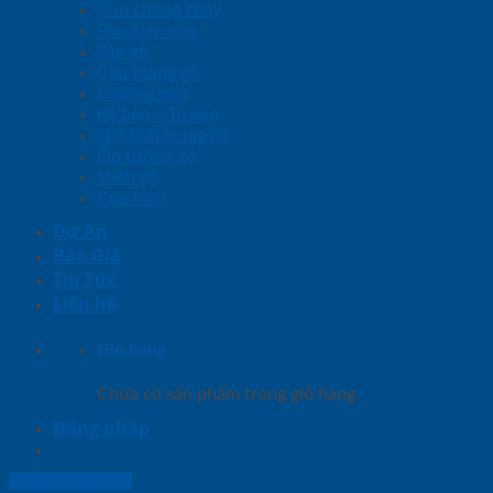
Cửa chống cháy
Phụ kiện cửa
Sàn gỗ
Cầu thang gỗ
Giường ngủ
Kệ bếp – Tủ bếp
Nội thất trang trí
Ốp tường gỗ
Vách gỗ
Cửa kính
Dự Án
Báo Giá
Tin Tức
Liên hệ
Giỏ hàng
Chưa có sản phẩm trong giỏ hàng.
Đăng nhập
Lightbox button