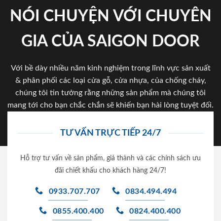
NÓI CHUYỆN VỚI CHUYÊN
GIA CỦA SAIGON DOOR
Với bề dày nhiều năm kinh nghiệm trong lĩnh vực sản xuất
& phân phối các loại cửa gỗ, cửa nhựa, của chống cháy,
chúng tôi tin tưởng rằng những sản phẩm mà chúng tôi
mang tới cho bạn chắc chắn sẽ khiến bạn hài lòng tuyệt đối.
TƯ VẤN TRỰC TIẾP 24/7
Hỗ trợ tư vấn về sản phẩm, giá thành và các chính sách ưu
đãi chiết khấu cho khách hàng 24/7!
0933.707.707
0834.494.494
0855.400.400
0824.400.400