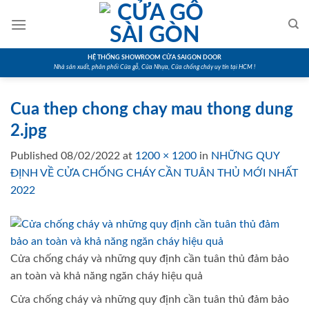
Skip
to
content
HỆ THỐNG SHOWROOM CỬA SAIGON DOOR
Nhà sản xuất, phân phối Cửa gỗ, Cửa Nhựa, Cửa chống cháy uy tín tại HCM !
Cua thep chong chay mau thong dung
2.jpg
Published
08/02/2022
at
1200 × 1200
in
NHỮNG QUY
ĐỊNH VỀ CỬA CHỐNG CHÁY CẦN TUÂN THỦ MỚI NHẤT
2022
Cửa chống cháy và những quy định cần tuân thủ đảm bảo
an toàn và khả năng ngăn cháy hiệu quả
Cửa chống cháy và những quy định cần tuân thủ đảm bảo