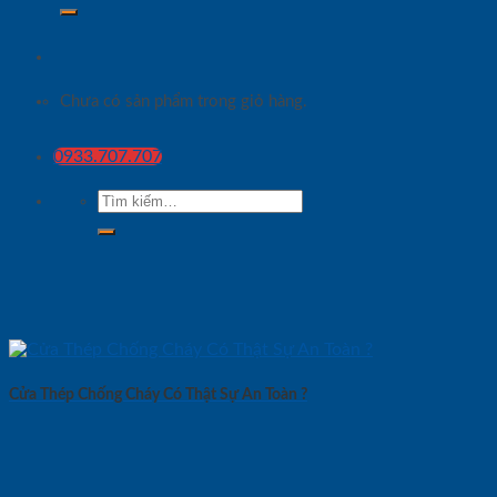
Chưa có sản phẩm trong giỏ hàng.
0933.707.707
Tìm
kiếm:
Cửa Thép Chống Cháy Có Thật Sự An Toàn ?