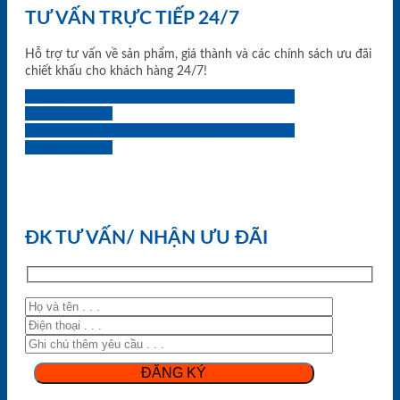
TƯ VẤN TRỰC TIẾP 24/7
Hỗ trợ tư vấn về sản phẩm, giá thành và các chính sách ưu đãi
chiết khấu cho khách hàng 24/7!
0933.707.707
0834.494.494
0855.400.400
0824.400.400
0834.300.300
0854.901.901
0899.400.400
0818.400.400
ĐK TƯ VẤN/ NHẬN ƯU ĐÃI