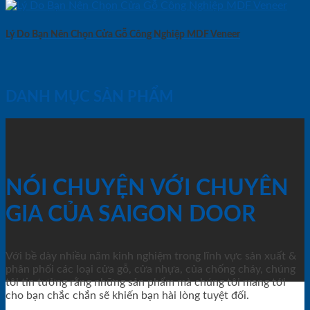
Lý Do Bạn Nên Chọn Cửa Gỗ Công Nghiệp MDF Veneer
DANH MỤC SẢN PHẨM
NÓI CHUYỆN VỚI CHUYÊN
GIA CỦA SAIGON DOOR
Với bề dày nhiều năm kinh nghiệm trong lĩnh vực sản xuất &
phân phối các loại cửa gỗ, cửa nhựa, của chống cháy, chúng
tôi tin tưởng rằng những sản phẩm mà chúng tôi mang tới
cho bạn chắc chắn sẽ khiến bạn hài lòng tuyệt đối.