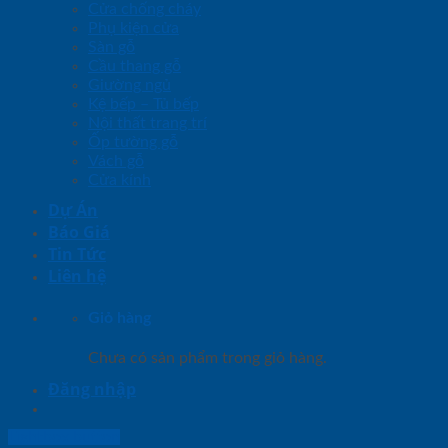
Cửa chống cháy
Phụ kiện cửa
Sàn gỗ
Cầu thang gỗ
Giường ngủ
Kệ bếp – Tủ bếp
Nội thất trang trí
Ốp tường gỗ
Vách gỗ
Cửa kính
Dự Án
Báo Giá
Tin Tức
Liên hệ
Giỏ hàng
Chưa có sản phẩm trong giỏ hàng.
Đăng nhập
Lightbox button