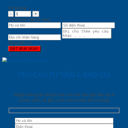
Số lượng:
Thông tin người mua
Tổng tiền:
0
ĐẶT MUA NGAY
YÊU CẦU TƯ VẤN & BÁO GIÁ
Nhập thông tin để gửi yêu cầu tải báo giá đầy đủ &
Chính sách về giá cạnh tranh nhất thị trường!