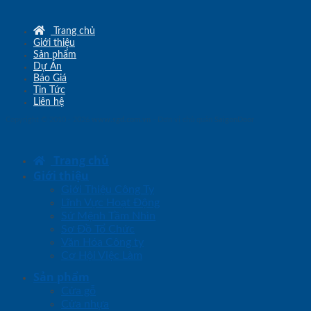
Trang chủ
Giới thiệu
Sản phẩm
Dự Án
Báo Giá
Tin Tức
Liên hệ
Copyright © 2010 - 2026
www.sgd.com.vn
- Đơn vị chủ quản
SaigonDoor
Trang chủ
Giới thiệu
Giới Thiệu Công Ty
Lĩnh Vực Hoạt Động
Sứ Mệnh Tầm Nhìn
Sơ Đồ Tổ Chức
Văn Hóa Công ty
Cơ Hội Việc Làm
Sản phẩm
Cửa gỗ
Cửa nhựa