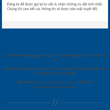
Đăng ký để được gọi lại tư vấn & nhận những ưu đãi mới nhất.
Chúng tôi cam kết các thông tin sẽ được bảo mật tuyệt đối.
Cam kết không ngừng nâng cao chất lượng dịch vụ & làm việc
với
tôn chỉ “Tâm Sáng Tầm Cao” để trở thành “Đối tác tin cậy” đối
với khách hàng và đối tác!.
|
Website:
www.cuagosaigon.com.vn
Email
:
sales.saigondoor@gmail.com