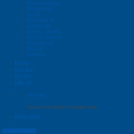
Cửa chống cháy
Phụ kiện cửa
Sàn gỗ
Cầu thang gỗ
Giường ngủ
Kệ bếp – Tủ bếp
Nội thất trang trí
Ốp tường gỗ
Vách gỗ
Cửa kính
Dự Án
Báo Giá
Tin Tức
Liên hệ
Giỏ hàng
Chưa có sản phẩm trong giỏ hàng.
Đăng nhập
Lightbox button