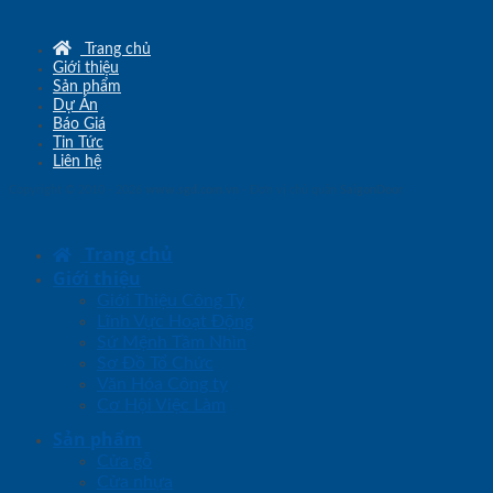
Trang chủ
Giới thiệu
Sản phẩm
Dự Án
Báo Giá
Tin Tức
Liên hệ
Copyright © 2010 - 2026
www.sgd.com.vn
- Đơn vị chủ quản
SaigonDoor
Trang chủ
Giới thiệu
Giới Thiệu Công Ty
Lĩnh Vực Hoạt Động
Sứ Mệnh Tầm Nhìn
Sơ Đồ Tổ Chức
Văn Hóa Công ty
Cơ Hội Việc Làm
Sản phẩm
Cửa gỗ
Cửa nhựa