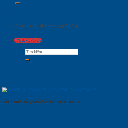
Chưa có sản phẩm trong giỏ hàng.
0933.707.707
Tìm
kiếm:
Cửa Thép Chống Cháy Có Thật Sự An Toàn ?