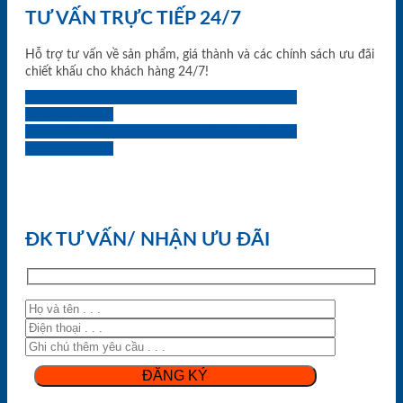
TƯ VẤN TRỰC TIẾP 24/7
Hỗ trợ tư vấn về sản phẩm, giá thành và các chính sách ưu đãi
chiết khấu cho khách hàng 24/7!
0933.707.707
0834.494.494
0855.400.400
0824.400.400
0834.300.300
0854.901.901
0899.400.400
0818.400.400
ĐK TƯ VẤN/ NHẬN ƯU ĐÃI