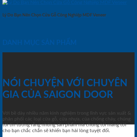
Lý Do Bạn Nên Chọn Cửa Gỗ Công Nghiệp MDF Veneer
DANH MỤC SẢN PHẨM
NÓI CHUYỆN VỚI CHUYÊN
GIA CỦA SAIGON DOOR
Với bề dày nhiều năm kinh nghiệm trong lĩnh vực sản xuất &
phân phối các loại cửa gỗ, cửa nhựa, của chống cháy, chúng
tôi tin tưởng rằng những sản phẩm mà chúng tôi mang tới
cho bạn chắc chắn sẽ khiến bạn hài lòng tuyệt đối.