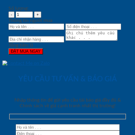
Số lượng:
Thông tin người mua
Tổng tiền:
0
ĐẶT MUA NGAY
YÊU CẦU TƯ VẤN & BÁO GIÁ
Nhập thông tin để gửi yêu cầu tải báo giá đầy đủ &
Chính sách về giá cạnh tranh nhất thị trường!