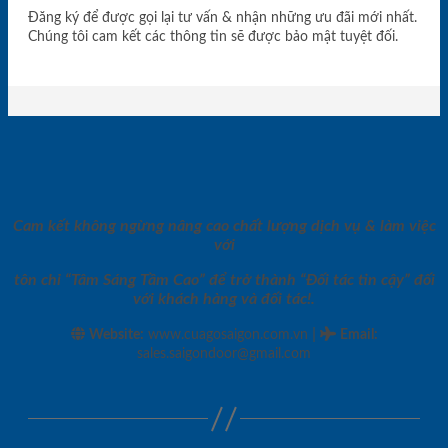
Đăng ký để được gọi lại tư vấn & nhận những ưu đãi mới nhất.
Chúng tôi cam kết các thông tin sẽ được bảo mật tuyệt đối.
Cam kết không ngừng nâng cao chất lượng dịch vụ & làm việc
với
tôn chỉ “Tâm Sáng Tầm Cao” để trở thành “Đối tác tin cậy” đối
với khách hàng và đối tác!.
|
Website:
www.cuagosaigon.com.vn
Email
:
sales.saigondoor@gmail.com