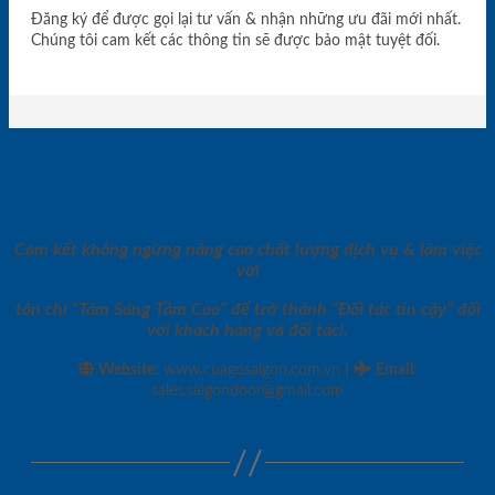
Đăng ký để được gọi lại tư vấn & nhận những ưu đãi mới nhất.
Chúng tôi cam kết các thông tin sẽ được bảo mật tuyệt đối.
Cam kết không ngừng nâng cao chất lượng dịch vụ & làm việc
với
tôn chỉ “Tâm Sáng Tầm Cao” để trở thành “Đối tác tin cậy” đối
với khách hàng và đối tác!.
|
Website:
www.cuagosaigon.com.vn
Email
:
sales.saigondoor@gmail.com