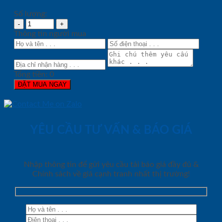
Số lượng:
Thông tin người mua
Tổng tiền:
0
ĐẶT MUA NGAY
YÊU CẦU TƯ VẤN & BÁO GIÁ
Nhập thông tin để gửi yêu cầu tải báo giá đầy đủ &
Chính sách về giá cạnh tranh nhất thị trường!