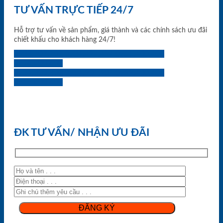
TƯ VẤN TRỰC TIẾP 24/7
Hỗ trợ tư vấn về sản phẩm, giá thành và các chính sách ưu đãi
chiết khấu cho khách hàng 24/7!
0933.707.707
0834.494.494
0855.400.400
0824.400.400
0834.300.300
0854.901.901
0899.400.400
0818.400.400
ĐK TƯ VẤN/ NHẬN ƯU ĐÃI