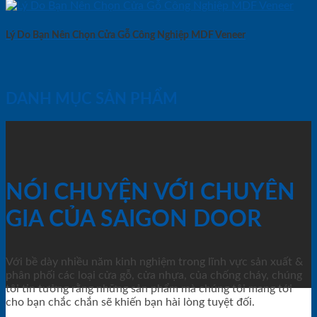
Lý Do Bạn Nên Chọn Cửa Gỗ Công Nghiệp MDF Veneer
DANH MỤC SẢN PHẨM
NÓI CHUYỆN VỚI CHUYÊN
GIA CỦA SAIGON DOOR
Với bề dày nhiều năm kinh nghiệm trong lĩnh vực sản xuất &
phân phối các loại cửa gỗ, cửa nhựa, của chống cháy, chúng
tôi tin tưởng rằng những sản phẩm mà chúng tôi mang tới
cho bạn chắc chắn sẽ khiến bạn hài lòng tuyệt đối.