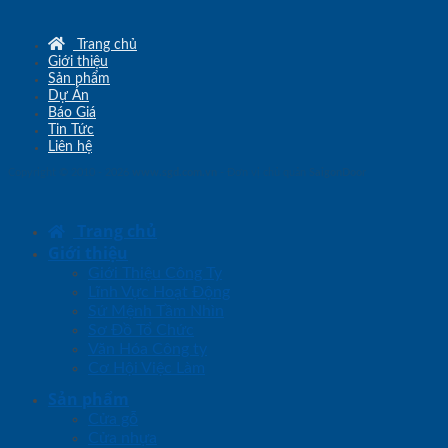
Trang chủ
Giới thiệu
Sản phẩm
Dự Án
Báo Giá
Tin Tức
Liên hệ
Copyright © 2010 - 2026
www.sgd.com.vn
- Đơn vị chủ quản
SaigonDoor
Trang chủ
Giới thiệu
Giới Thiệu Công Ty
Lĩnh Vực Hoạt Động
Sứ Mệnh Tầm Nhìn
Sơ Đồ Tổ Chức
Văn Hóa Công ty
Cơ Hội Việc Làm
Sản phẩm
Cửa gỗ
Cửa nhựa