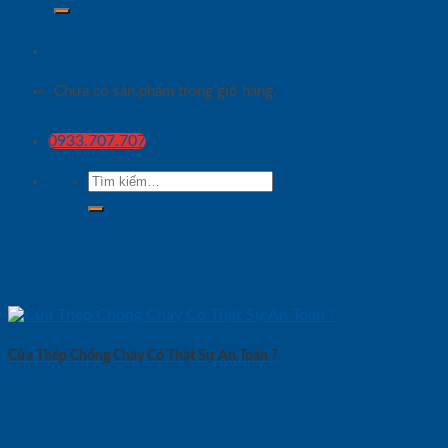
Chưa có sản phẩm trong giỏ hàng.
0933.707.707
Tìm
kiếm:
Cửa Thép Chống Cháy Có Thật Sự An Toàn ?