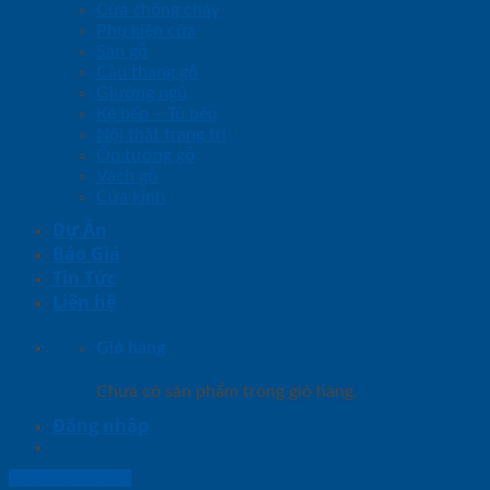
Cửa chống cháy
Phụ kiện cửa
Sàn gỗ
Cầu thang gỗ
Giường ngủ
Kệ bếp – Tủ bếp
Nội thất trang trí
Ốp tường gỗ
Vách gỗ
Cửa kính
Dự Án
Báo Giá
Tin Tức
Liên hệ
Giỏ hàng
Chưa có sản phẩm trong giỏ hàng.
Đăng nhập
Lightbox button