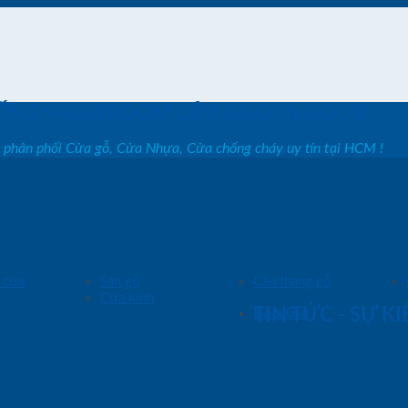
ỐNG SHOWROOM CỬA SAIGON DOOR
, phân phối Cửa gỗ, Cửa Nhựa, Cửa chống cháy uy tín tại HCM !
 cửa
Sàn gỗ
Cầu thang gỗ
Cửa kính
Báo Giá
TIN TỨC - SỰ K