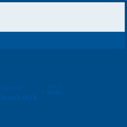
Next
→
Giường ngủ
Dự Án
IỆN MỚI ĐƯA