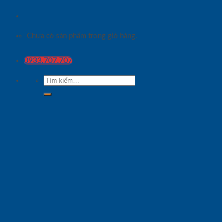
Chưa có sản phẩm trong giỏ hàng.
0933.707.707
Tìm
kiếm: