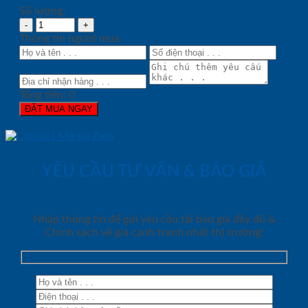
Số lượng:
Thông tin người mua
Tổng tiền:
0
ĐẶT MUA NGAY
YÊU CẦU TƯ VẤN & BÁO GIÁ
Nhập thông tin để gửi yêu cầu tải báo giá đầy đủ &
Chính sách về giá cạnh tranh nhất thị trường!