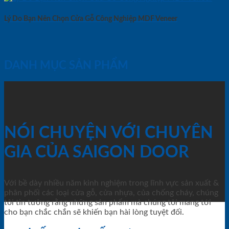
Lý Do Bạn Nên Chọn Cửa Gỗ Công Nghiệp MDF Veneer
DANH MỤC SẢN PHẨM
NÓI CHUYỆN VỚI CHUYÊN
GIA CỦA SAIGON DOOR
Với bề dày nhiều năm kinh nghiệm trong lĩnh vực sản xuất &
phân phối các loại cửa gỗ, cửa nhựa, của chống cháy, chúng
tôi tin tưởng rằng những sản phẩm mà chúng tôi mang tới
cho bạn chắc chắn sẽ khiến bạn hài lòng tuyệt đối.