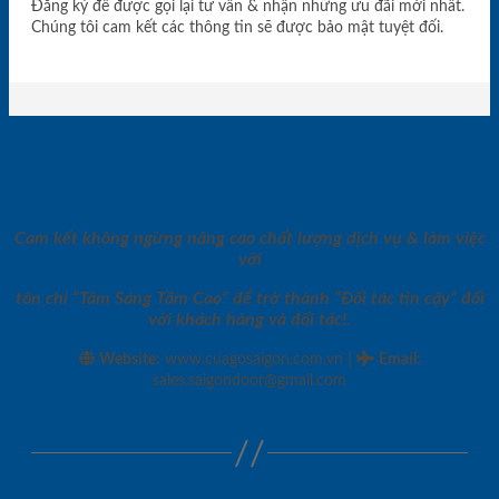
Đăng ký để được gọi lại tư vấn & nhận những ưu đãi mới nhất.
Chúng tôi cam kết các thông tin sẽ được bảo mật tuyệt đối.
Cam kết không ngừng nâng cao chất lượng dịch vụ & làm việc
với
tôn chỉ “Tâm Sáng Tầm Cao” để trở thành “Đối tác tin cậy” đối
với khách hàng và đối tác!.
|
Website:
www.cuagosaigon.com.vn
Email
:
sales.saigondoor@gmail.com