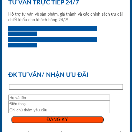
TƯ VẤN TRỰC TIẾP 24/7
Hỗ trợ tư vấn về sản phẩm, giá thành và các chính sách ưu đãi
chiết khấu cho khách hàng 24/7!
0933.707.707
0834.494.494
0855.400.400
0824.400.400
0834.300.300
0854.901.901
0899.400.400
0818.400.400
ĐK TƯ VẤN/ NHẬN ƯU ĐÃI