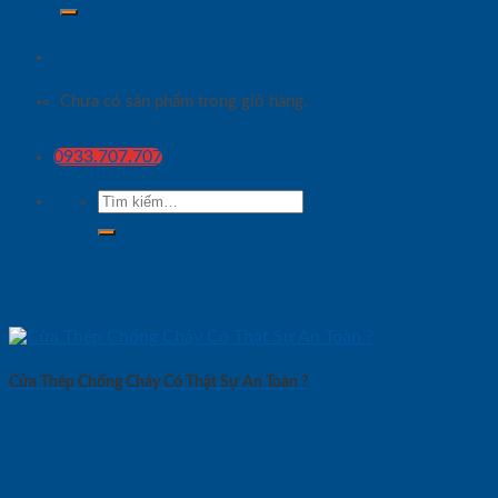
Chưa có sản phẩm trong giỏ hàng.
0933.707.707
Tìm
kiếm:
Cửa Thép Chống Cháy Có Thật Sự An Toàn ?