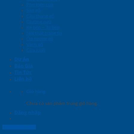
Phụ kiện cửa
Sàn gỗ
Cầu thang gỗ
Giường ngủ
Kệ bếp – Tủ bếp
Nội thất trang trí
Ốp tường gỗ
Vách gỗ
Cửa kính
Dự Án
Báo Giá
Tin Tức
Liên hệ
Giỏ hàng
Chưa có sản phẩm trong giỏ hàng.
Đăng nhập
Lightbox button