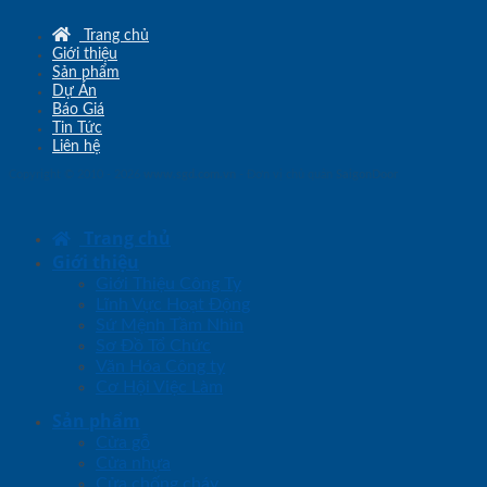
Trang chủ
Giới thiệu
Sản phẩm
Dự Án
Báo Giá
Tin Tức
Liên hệ
Copyright © 2010 - 2026
www.sgd.com.vn
- Đơn vị chủ quản
SaigonDoor
Trang chủ
Giới thiệu
Giới Thiệu Công Ty
Lĩnh Vực Hoạt Động
Sứ Mệnh Tầm Nhìn
Sơ Đồ Tổ Chức
Văn Hóa Công ty
Cơ Hội Việc Làm
Sản phẩm
Cửa gỗ
Cửa nhựa
Cửa chống cháy