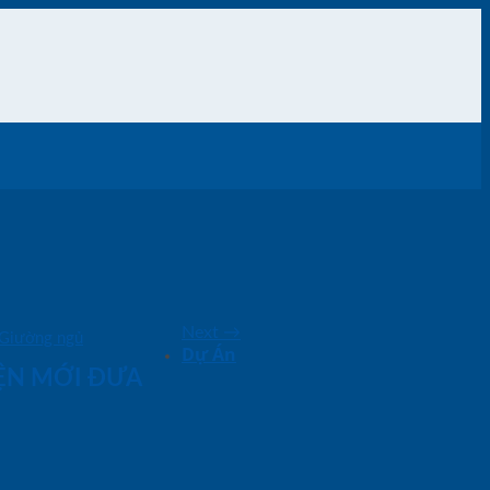
Next
→
Giường ngủ
Dự Án
IỆN MỚI ĐƯA