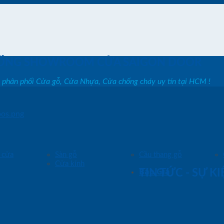
ỐNG SHOWROOM CỬA SAIGON DOOR
, phân phối Cửa gỗ, Cửa Nhựa, Cửa chống cháy uy tín tại HCM !
os.png
 cửa
Sàn gỗ
Cầu thang gỗ
Cửa kính
Báo Giá
TIN TỨC - SỰ K