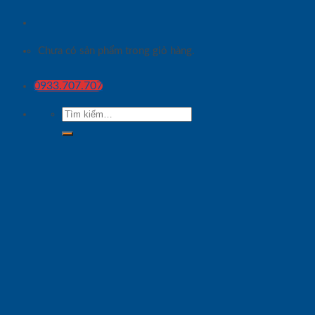
Chưa có sản phẩm trong giỏ hàng.
0933.707.707
Tìm
kiếm: