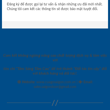
Đăng ký để được gọi lại tư vấn & nhận những ưu đãi mới nhất.
Chúng tôi cam kết các thông tin sẽ được bảo mật tuyệt đối.
Cam kết không ngừng nâng cao chất lượng dịch vụ & làm việc
với
tôn chỉ “Tâm Sáng Tầm Cao” để trở thành “Đối tác tin cậy” đối
với khách hàng và đối tác!.
|
Website:
www.cuagosaigon.com.vn
Email
:
sales.saigondoor@gmail.com