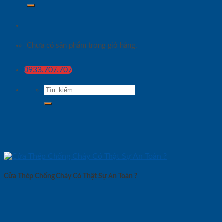
Chưa có sản phẩm trong giỏ hàng.
0933.707.707
Tìm
kiếm:
Cửa Thép Chống Cháy Có Thật Sự An Toàn ?