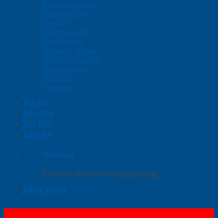
Cửa chống cháy
Phụ kiện cửa
Sàn gỗ
Cầu thang gỗ
Giường ngủ
Kệ bếp – Tủ bếp
Nội thất trang trí
Ốp tường gỗ
Vách gỗ
Cửa kính
Dự Án
Báo Giá
Tin Tức
Liên hệ
Giỏ hàng
Chưa có sản phẩm trong giỏ hàng.
Đăng nhập