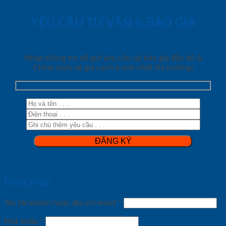
YÊU CẦU TƯ VẤN & BÁO GIÁ
Nhập thông tin để gửi yêu cầu tải báo giá đầy đủ &
Chính sách về giá cạnh tranh nhất thị trường!
Đăng nhập
Tên tài khoản hoặc địa chỉ email
*
Mật khẩu
*