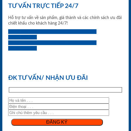
TƯ VẤN TRỰC TIẾP 24/7
Hỗ trợ tư vấn về sản phẩm, giá thành và các chính sách ưu đãi
chiết khấu cho khách hàng 24/7!
0933.707.707
0834.494.494
0855.400.400
0824.400.400
0834.300.300
0854.901.901
0899.400.400
0818.400.400
ĐK TƯ VẤN/ NHẬN ƯU ĐÃI