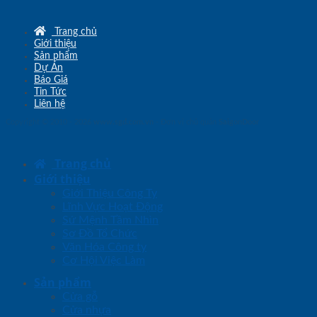
Trang chủ
Giới thiệu
Sản phẩm
Dự Án
Báo Giá
Tin Tức
Liên hệ
Copyright © 2010 - 2026
www.sgd.com.vn
- Đơn vị chủ quản
SaigonDoor
Trang chủ
Giới thiệu
Giới Thiệu Công Ty
Lĩnh Vực Hoạt Động
Sứ Mệnh Tầm Nhìn
Sơ Đồ Tổ Chức
Văn Hóa Công ty
Cơ Hội Việc Làm
Sản phẩm
Cửa gỗ
Cửa nhựa