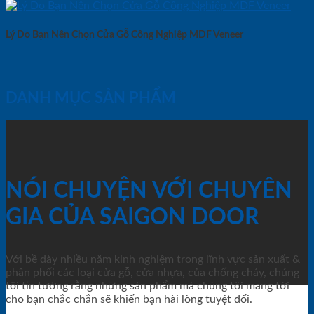
Lý Do Bạn Nên Chọn Cửa Gỗ Công Nghiệp MDF Veneer
DANH MỤC SẢN PHẨM
NÓI CHUYỆN VỚI CHUYÊN
GIA CỦA SAIGON DOOR
Với bề dày nhiều năm kinh nghiệm trong lĩnh vực sản xuất &
phân phối các loại cửa gỗ, cửa nhựa, của chống cháy, chúng
tôi tin tưởng rằng những sản phẩm mà chúng tôi mang tới
cho bạn chắc chắn sẽ khiến bạn hài lòng tuyệt đối.