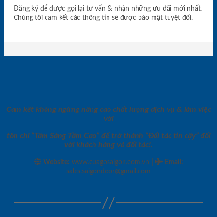
Đăng ký để được gọi lại tư vấn & nhận những ưu đãi mới nhất.
Chúng tôi cam kết các thông tin sẽ được bảo mật tuyệt đối.
Cam kết không ngừng nâng cao chất lượng dịch vụ & làm việc
với
tôn chỉ “Tâm Sáng Tầm Cao” để trở thành “Đối tác tin cậy” đối
với khách hàng và đối tác!.
|
Website:
www.cuagosaigon.com.vn
Email
:
sales.saigondoor@gmail.com