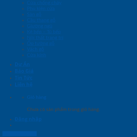
Cửa chống cháy
Phụ kiện cửa
Sàn gỗ
Cầu thang gỗ
Giường ngủ
Kệ bếp – Tủ bếp
Nội thất trang trí
Ốp tường gỗ
Vách gỗ
Cửa kính
Dự Án
Báo Giá
Tin Tức
Liên hệ
Giỏ hàng
Chưa có sản phẩm trong giỏ hàng.
Đăng nhập
Lightbox button