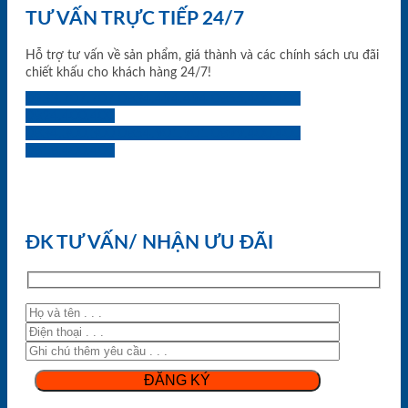
TƯ VẤN TRỰC TIẾP 24/7
Hỗ trợ tư vấn về sản phẩm, giá thành và các chính sách ưu đãi
chiết khấu cho khách hàng 24/7!
0933.707.707
0834.494.494
0855.400.400
0824.400.400
0834.300.300
0854.901.901
0899.400.400
0818.400.400
ĐK TƯ VẤN/ NHẬN ƯU ĐÃI