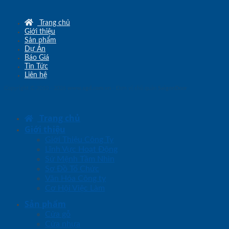
Trang chủ
Giới thiệu
Sản phẩm
Dự Án
Báo Giá
Tin Tức
Liên hệ
Copyright © 2010 - 2026
www.sgd.com.vn
- Đơn vị chủ quản
SaigonDoor
Trang chủ
Giới thiệu
Giới Thiệu Công Ty
Lĩnh Vực Hoạt Động
Sứ Mệnh Tầm Nhìn
Sơ Đồ Tổ Chức
Văn Hóa Công ty
Cơ Hội Việc Làm
Sản phẩm
Cửa gỗ
Cửa nhựa