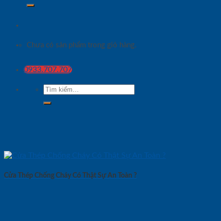
Chưa có sản phẩm trong giỏ hàng.
0933.707.707
Tìm
kiếm:
Cửa Thép Chống Cháy Có Thật Sự An Toàn ?