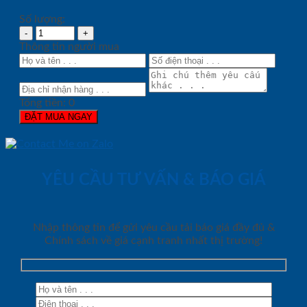
Số lượng:
Thông tin người mua
Tổng tiền:
0
ĐẶT MUA NGAY
YÊU CẦU TƯ VẤN & BÁO GIÁ
Nhập thông tin để gửi yêu cầu tải báo giá đầy đủ &
Chính sách về giá cạnh tranh nhất thị trường!