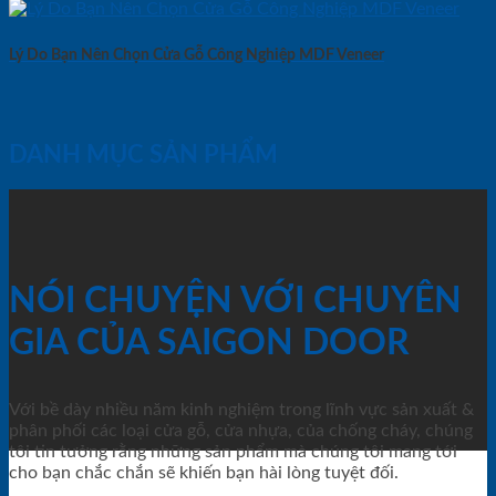
Lý Do Bạn Nên Chọn Cửa Gỗ Công Nghiệp MDF Veneer
DANH MỤC SẢN PHẨM
NÓI CHUYỆN VỚI CHUYÊN
GIA CỦA SAIGON DOOR
Với bề dày nhiều năm kinh nghiệm trong lĩnh vực sản xuất &
phân phối các loại cửa gỗ, cửa nhựa, của chống cháy, chúng
tôi tin tưởng rằng những sản phẩm mà chúng tôi mang tới
cho bạn chắc chắn sẽ khiến bạn hài lòng tuyệt đối.