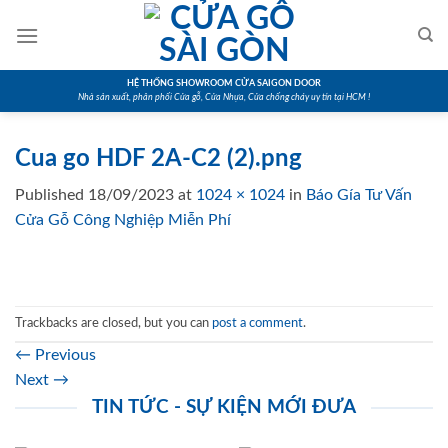
Skip
to
content
HỆ THỐNG SHOWROOM CỬA SAIGON DOOR
Nhà sản xuất, phân phối Cửa gỗ, Cửa Nhựa, Cửa chống cháy uy tín tại HCM !
Cua go HDF 2A-C2 (2).png
Published
18/09/2023
at
1024 × 1024
in
Báo Gía Tư Vấn
Cửa Gỗ Công Nghiệp Miễn Phí
Trackbacks are closed, but you can
post a comment
.
←
Previous
Next
→
TIN TỨC - SỰ KIỆN MỚI ĐƯA