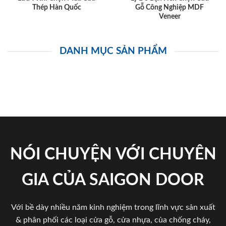
Thép Hàn Quốc
Gỗ Công Nghiệp MDF
Veneer
DANH MỤC SẢN PHẨM
NÓI CHUYỆN VỚI CHUYÊN
GIA CỦA SAIGON DOOR
Với bề dày nhiều năm kinh nghiệm trong lĩnh vực sản xuất
& phân phối các loại cửa gỗ, cửa nhựa, của chống cháy,