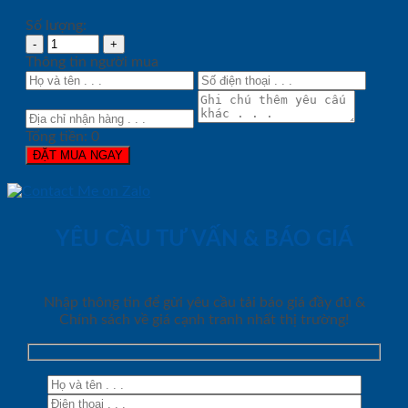
Số lượng:
Thông tin người mua
Tổng tiền:
0
ĐẶT MUA NGAY
YÊU CẦU TƯ VẤN & BÁO GIÁ
Nhập thông tin để gửi yêu cầu tải báo giá đầy đủ &
Chính sách về giá cạnh tranh nhất thị trường!