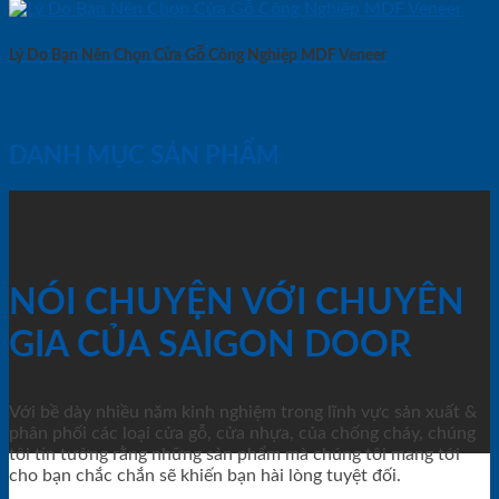
Lý Do Bạn Nên Chọn Cửa Gỗ Công Nghiệp MDF Veneer
DANH MỤC SẢN PHẨM
NÓI CHUYỆN VỚI CHUYÊN
GIA CỦA SAIGON DOOR
Với bề dày nhiều năm kinh nghiệm trong lĩnh vực sản xuất &
phân phối các loại cửa gỗ, cửa nhựa, của chống cháy, chúng
tôi tin tưởng rằng những sản phẩm mà chúng tôi mang tới
cho bạn chắc chắn sẽ khiến bạn hài lòng tuyệt đối.