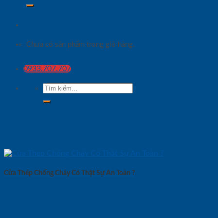
Chưa có sản phẩm trong giỏ hàng.
0933.707.707
Tìm
kiếm:
Cửa Thép Chống Cháy Có Thật Sự An Toàn ?