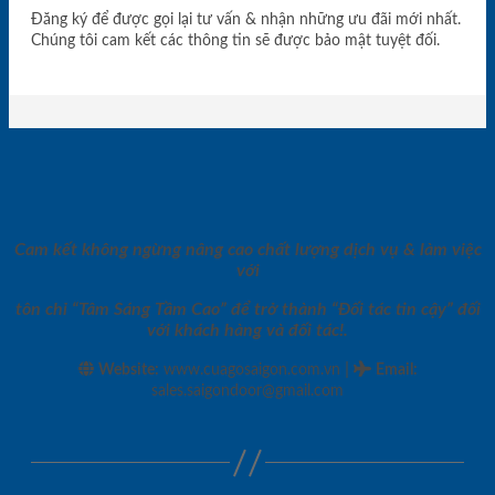
Đăng ký để được gọi lại tư vấn & nhận những ưu đãi mới nhất.
Chúng tôi cam kết các thông tin sẽ được bảo mật tuyệt đối.
Cam kết không ngừng nâng cao chất lượng dịch vụ & làm việc
với
tôn chỉ “Tâm Sáng Tầm Cao” để trở thành “Đối tác tin cậy” đối
với khách hàng và đối tác!.
|
Website:
www.cuagosaigon.com.vn
Email
:
sales.saigondoor@gmail.com