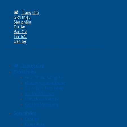
Trang chủ
Giới thiệu
Sản phẩm
Dự Án
Báo Giá
Tin Tức
Liên hệ
Copyright © 2010 - 2026
www.sgd.com.vn
- Đơn vị chủ quản
SaigonDoor
Trang chủ
Giới thiệu
Giới Thiệu Công Ty
Lĩnh Vực Hoạt Động
Sứ Mệnh Tầm Nhìn
Sơ Đồ Tổ Chức
Văn Hóa Công ty
Cơ Hội Việc Làm
Sản phẩm
Cửa gỗ
Cửa nhựa