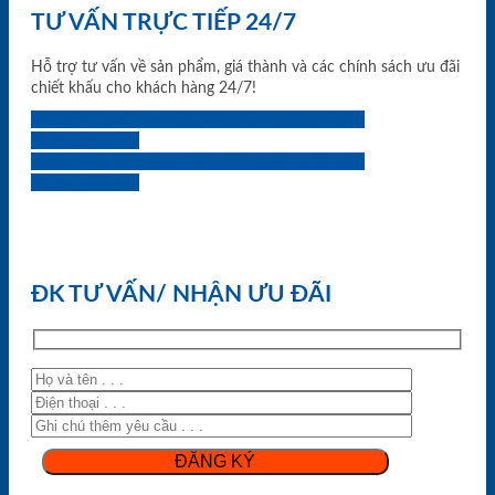
TƯ VẤN TRỰC TIẾP 24/7
Hỗ trợ tư vấn về sản phẩm, giá thành và các chính sách ưu đãi
chiết khấu cho khách hàng 24/7!
0933.707.707
0834.494.494
0855.400.400
0824.400.400
0834.300.300
0854.901.901
0899.400.400
0818.400.400
ĐK TƯ VẤN/ NHẬN ƯU ĐÃI