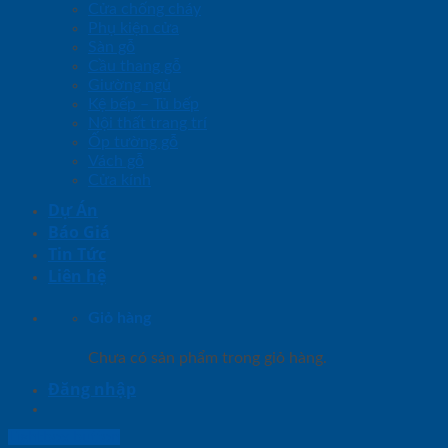
Cửa chống cháy
Phụ kiện cửa
Sàn gỗ
Cầu thang gỗ
Giường ngủ
Kệ bếp – Tủ bếp
Nội thất trang trí
Ốp tường gỗ
Vách gỗ
Cửa kính
Dự Án
Báo Giá
Tin Tức
Liên hệ
Giỏ hàng
Chưa có sản phẩm trong giỏ hàng.
Đăng nhập
Lightbox button