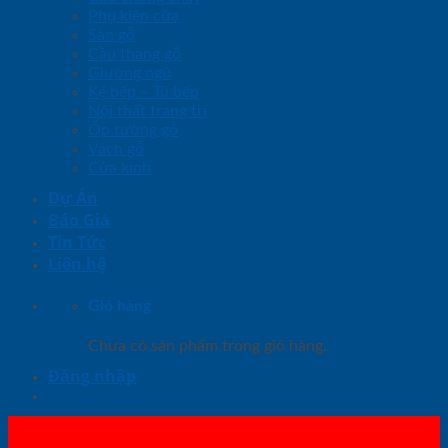
Phụ kiện cửa
Sàn gỗ
Cầu thang gỗ
Giường ngủ
Kệ bếp – Tủ bếp
Nội thất trang trí
Ốp tường gỗ
Vách gỗ
Cửa kính
Dự Án
Báo Giá
Tin Tức
Liên hệ
Giỏ hàng
Chưa có sản phẩm trong giỏ hàng.
Đăng nhập