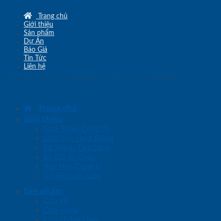
Trang chủ
Giới thiệu
Sản phẩm
Dự Án
Báo Giá
Tin Tức
Liên hệ
Copyright © 2010 - 2026
www.sgd.com.vn
- Đơn vị chủ quản
SaigonDoor
Trang chủ
Giới thiệu
Giới Thiệu Công Ty
Lĩnh Vực Hoạt Động
Sứ Mệnh Tầm Nhìn
Sơ Đồ Tổ Chức
Văn Hóa Công ty
Cơ Hội Việc Làm
Sản phẩm
Cửa gỗ
Cửa nhựa
Cửa chống cháy