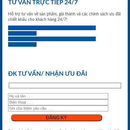
TƯ VẤN TRỰC TIẾP 24/7
Hỗ trợ tư vấn về sản phẩm, giá thành và các chính sách ưu đãi
chiết khấu cho khách hàng 24/7!
0933.707.707
0834.494.494
0855.400.400
0824.400.400
0834.300.300
0854.901.901
0899.400.400
0818.400.400
ĐK TƯ VẤN/ NHẬN ƯU ĐÃI