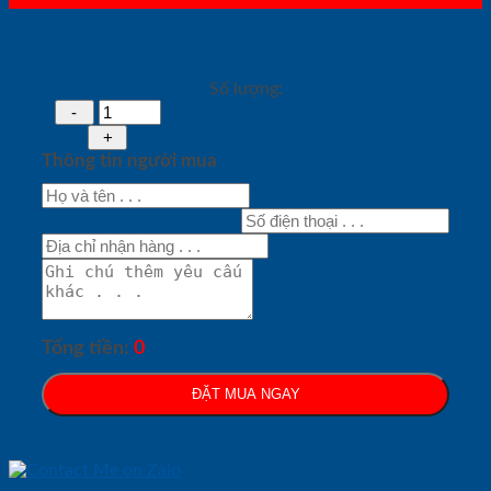
Số lượng:
Thông tin người mua
Tổng tiền:
0
ĐẶT MUA NGAY