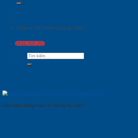
Chưa có sản phẩm trong giỏ hàng.
0933.707.707
Tìm
kiếm:
Cửa Thép Chống Cháy Có Thật Sự An Toàn ?