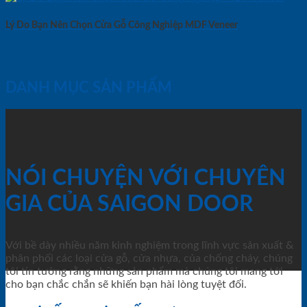
Lý Do Bạn Nên Chọn Cửa Gỗ Công Nghiệp MDF Veneer
DANH MỤC SẢN PHẨM
NÓI CHUYỆN VỚI CHUYÊN
GIA CỦA SAIGON DOOR
Với bề dày nhiều năm kinh nghiệm trong lĩnh vực sản xuất &
phân phối các loại cửa gỗ, cửa nhựa, của chống cháy, chúng
tôi tin tưởng rằng những sản phẩm mà chúng tôi mang tới
cho bạn chắc chắn sẽ khiến bạn hài lòng tuyệt đối.