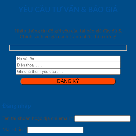
YÊU CẦU TƯ VẤN & BÁO GIÁ
Nhập thông tin để gửi yêu cầu tải báo giá đầy đủ &
Chính sách về giá cạnh tranh nhất thị trường!
Đăng nhập
Tên tài khoản hoặc địa chỉ email
*
Mật khẩu
*