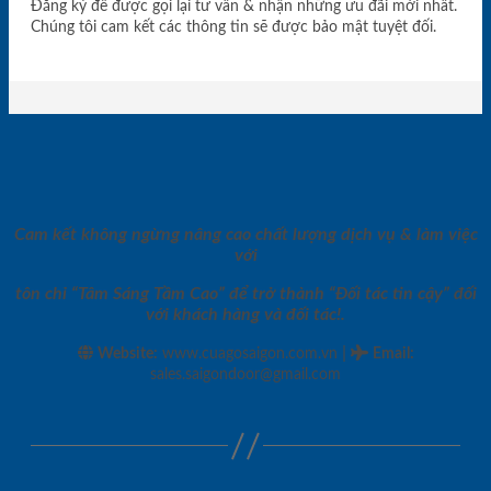
Đăng ký để được gọi lại tư vấn & nhận những ưu đãi mới nhất.
Chúng tôi cam kết các thông tin sẽ được bảo mật tuyệt đối.
Cam kết không ngừng nâng cao chất lượng dịch vụ & làm việc
với
tôn chỉ “Tâm Sáng Tầm Cao” để trở thành “Đối tác tin cậy” đối
với khách hàng và đối tác!.
|
Website:
www.cuagosaigon.com.vn
Email
:
sales.saigondoor@gmail.com