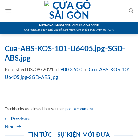
Skip
to
content
HỆ THỐNG SHOWROOM CỬA SAIGON DOOR
Nhà sản xuất, phân phối Cửa gỗ, Cửa Nhựa, Cửa chống cháy uy tín tại HCM !
Cua-ABS-KOS-101-U6405.jpg-SGD-
ABS.jpg
Published
03/09/2021
at
900 × 900
in
Cua-ABS-KOS-101-
U6405.jpg-SGD-ABS.jpg
Trackbacks are closed, but you can
post a comment
.
←
Previous
Next
→
TIN TỨC - SỰ KIỆN MỚI ĐƯA