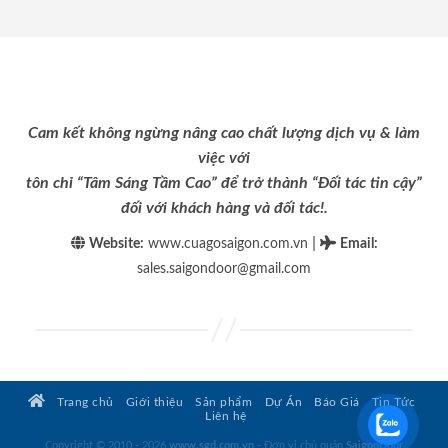
Cam kết không ngừng nâng cao chất lượng dịch vụ & làm
việc với
tôn chỉ “Tâm Sáng Tầm Cao” để trở thành “Đối tác tin cậy”
đối với khách hàng và đối tác!.
|
Website:
www.cuagosaigon.com.vn
Email
:
sales.saigondoor@gmail.com
Trang chủ
Giới thiệu
Sản phẩm
Dự Án
Báo Giá
Tin Tức
Liên hệ
Copyright © 2010 - 2026
www.sgd.com.vn
- Đơn vị chủ quản
SaigonDoor