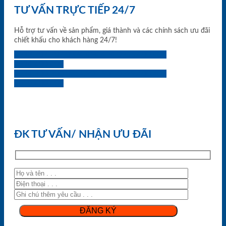
TƯ VẤN TRỰC TIẾP 24/7
Hỗ trợ tư vấn về sản phẩm, giá thành và các chính sách ưu đãi
chiết khấu cho khách hàng 24/7!
0933.707.707
0834.494.494
0855.400.400
0824.400.400
0834.300.300
0854.901.901
0899.400.400
0818.400.400
ĐK TƯ VẤN/ NHẬN ƯU ĐÃI