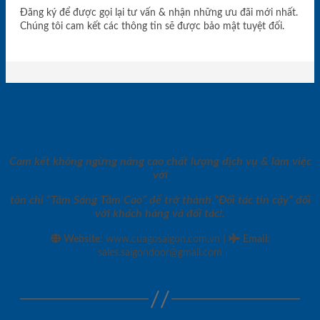
Đăng ký để được gọi lại tư vấn & nhận những ưu đãi mới nhất.
Chúng tôi cam kết các thông tin sẽ được bảo mật tuyệt đối.
Cam kết không ngừng nâng cao chất lượng dịch vụ & làm việc
với
tôn chỉ “Tâm Sáng Tầm Cao” để trở thành “Đối tác tin cậy” đối
với khách hàng và đối tác!.
|
Website:
www.cuagosaigon.com.vn
Email
:
sales.saigondoor@gmail.com