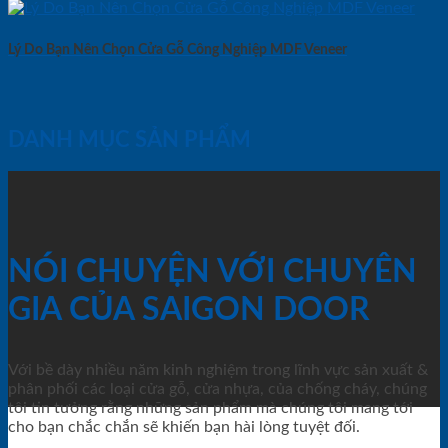
Lý Do Bạn Nên Chọn Cửa Gỗ Công Nghiệp MDF Veneer
DANH MỤC SẢN PHẨM
NÓI CHUYỆN VỚI CHUYÊN
GIA CỦA SAIGON DOOR
Với bề dày nhiều năm kinh nghiệm trong lĩnh vực sản xuất &
phân phối các loại cửa gỗ, cửa nhựa, của chống cháy, chúng
tôi tin tưởng rằng những sản phẩm mà chúng tôi mang tới
cho bạn chắc chắn sẽ khiến bạn hài lòng tuyệt đối.