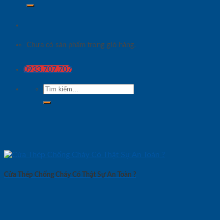
Chưa có sản phẩm trong giỏ hàng.
0933.707.707
Tìm
kiếm:
Cửa Thép Chống Cháy Có Thật Sự An Toàn ?