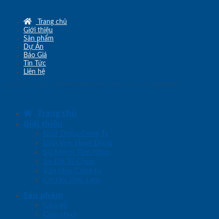
Trang chủ
Giới thiệu
Sản phẩm
Dự Án
Báo Giá
Tin Tức
Liên hệ
Copyright © 2010 - 2026
www.sgd.com.vn
- Đơn vị chủ quản
SaigonDoor
Trang chủ
Giới thiệu
Giới Thiệu Công Ty
Lĩnh Vực Hoạt Động
Sứ Mệnh Tầm Nhìn
Sơ Đồ Tổ Chức
Văn Hóa Công ty
Cơ Hội Việc Làm
Sản phẩm
Cửa gỗ
Cửa nhựa