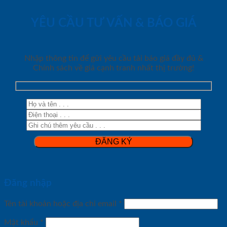
YÊU CẦU TƯ VẤN & BÁO GIÁ
Nhập thông tin để gửi yêu cầu tải báo giá đầy đủ &
Chính sách về giá cạnh tranh nhất thị trường!
Đăng nhập
Tên tài khoản hoặc địa chỉ email
*
Mật khẩu
*