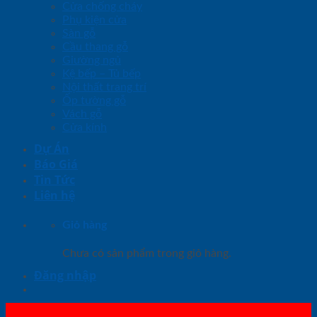
Cửa chống cháy
Phụ kiện cửa
Sàn gỗ
Cầu thang gỗ
Giường ngủ
Kệ bếp – Tủ bếp
Nội thất trang trí
Ốp tường gỗ
Vách gỗ
Cửa kính
Dự Án
Báo Giá
Tin Tức
Liên hệ
Giỏ hàng
Chưa có sản phẩm trong giỏ hàng.
Đăng nhập