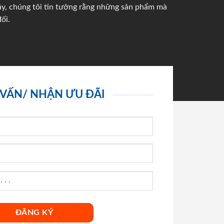
háy, chúng tôi tin tưởng rằng những sản phẩm mà
ối.
 VẤN/ NHẬN ƯU ĐÃI