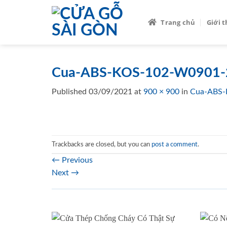
Skip
to
Trang chủ
Giới 
content
Cua-ABS-KOS-102-W0901-2
Published
03/09/2021
at
900 × 900
in
Cua-ABS-
Trackbacks are closed, but you can
post a comment
.
←
Previous
Next
→