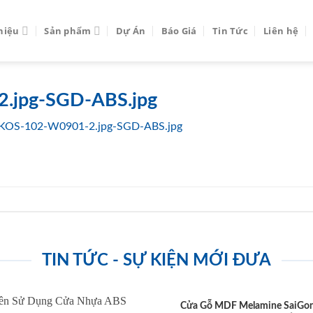
thiệu
Sản phẩm
Dự Án
Báo Giá
Tin Tức
Liên hệ
.jpg-SGD-ABS.jpg
KOS-102-W0901-2.jpg-SGD-ABS.jpg
TIN TỨC - SỰ KIỆN MỚI ĐƯA
Cửa Gỗ MDF Melamine SaiGo