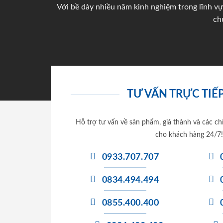
Với bề dày nhiều năm kinh nghiệm trong lĩnh vự
ch
TƯ VẤN TRỰC TIẾP
Hỗ trợ tư vấn về sản phẩm, giá thành và các ch
cho khách hàng 24/7!
0933.707.707
0834.494.494
0855.400.400