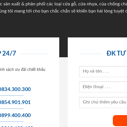
c sản xuất & phân phối các loại cửa gỗ, cửa nhựa, của chống c
úng tôi mang tới cho bạn chắc chắn sẽ khiến bạn hài lòng tuyệt đ
 24/7
ĐK TƯ
ính sách ưu đãi chiết khấu
0834.300.300
0854.901.901
0899.400.400