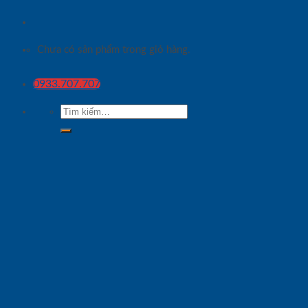
Chưa có sản phẩm trong giỏ hàng.
0933.707.707
Tìm
kiếm: