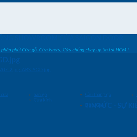
ỐNG SHOWROOM CỬA SAIGON DOOR
, phân phối Cửa gỗ, Cửa Nhựa, Cửa chống cháy uy tín tại HCM !
GD.jpg
07-2.jpg-ABS-SGD.jpg
 cửa
Sàn gỗ
Cầu thang gỗ
Cửa kính
Báo Giá
TIN TỨC - SỰ K