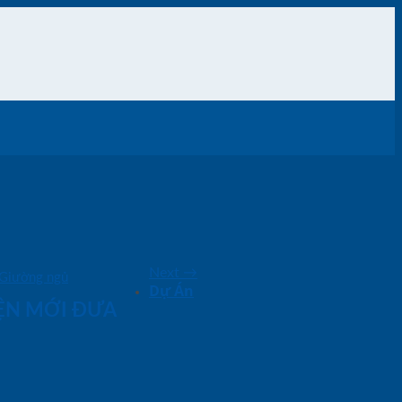
Next
→
Giường ngủ
Dự Án
IỆN MỚI ĐƯA