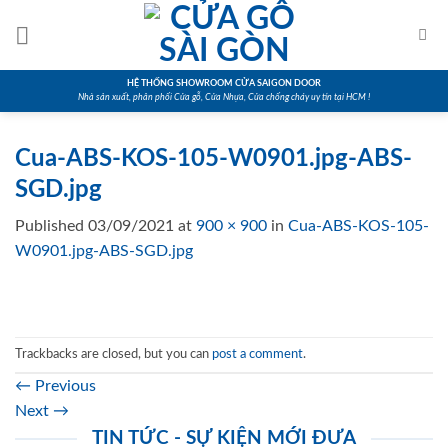
Skip
to
content
HỆ THỐNG SHOWROOM CỬA SAIGON DOOR
Nhà sản xuất, phân phối Cửa gỗ, Cửa Nhựa, Cửa chống cháy uy tín tại HCM !
Cua-ABS-KOS-105-W0901.jpg-ABS-
SGD.jpg
Published
03/09/2021
at
900 × 900
in
Cua-ABS-KOS-105-
W0901.jpg-ABS-SGD.jpg
Trackbacks are closed, but you can
post a comment
.
←
Previous
Next
→
TIN TỨC - SỰ KIỆN MỚI ĐƯA