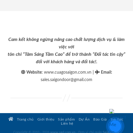
Cam kết không ngừng nâng cao chất lượng dịch vụ & làm
việc với
tôn chỉ “Tâm Sáng Tầm Cao” để trở thành “Đối tác tin cậy”
đối với khách hàng và đối tác!.
|
Website:
www.cuagosaigon.com.vn
Email
:
sales.saigondoor@gmail.com
Trang chủ
Giới thiệu
Sản phẩm
Dự Án
Báo Giá
Tin Tức
Liên hệ
Copyright © 2010 - 2026
www.sgd.com.vn
- Đơn vị chủ quản
SaigonDoor