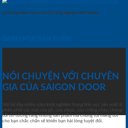
Lý Do Bạn Nên Chọn Cửa Gỗ Công Nghiệp MDF Veneer
DANH MỤC SẢN PHẨM
NÓI CHUYỆN VỚI CHUYÊN
GIA CỦA SAIGON DOOR
Với bề dày nhiều năm kinh nghiệm trong lĩnh vực sản xuất &
phân phối các loại cửa gỗ, cửa nhựa, của chống cháy, chúng
tôi tin tưởng rằng những sản phẩm mà chúng tôi mang tới
cho bạn chắc chắn sẽ khiến bạn hài lòng tuyệt đối.