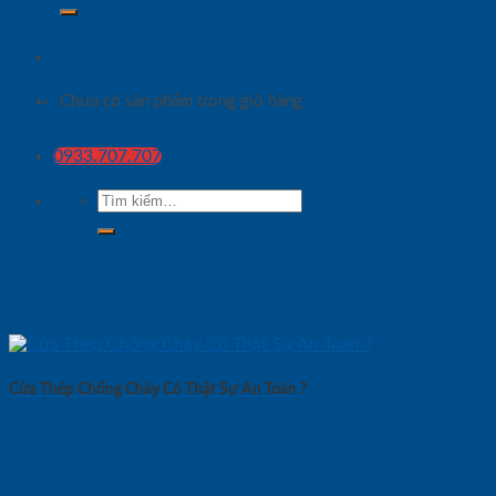
Chưa có sản phẩm trong giỏ hàng.
0933.707.707
Tìm
kiếm:
Cửa Thép Chống Cháy Có Thật Sự An Toàn ?