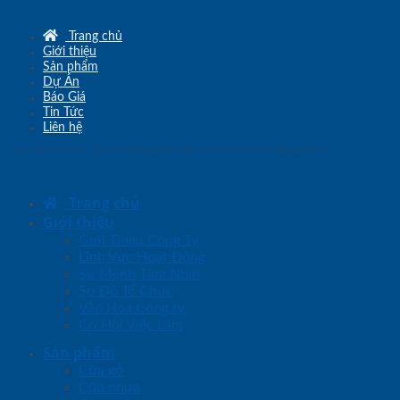
Trang chủ
Giới thiệu
Sản phẩm
Dự Án
Báo Giá
Tin Tức
Liên hệ
Copyright © 2010 - 2026
www.sgd.com.vn
- Đơn vị chủ quản
SaigonDoor
Trang chủ
Giới thiệu
Giới Thiệu Công Ty
Lĩnh Vực Hoạt Động
Sứ Mệnh Tầm Nhìn
Sơ Đồ Tổ Chức
Văn Hóa Công ty
Cơ Hội Việc Làm
Sản phẩm
Cửa gỗ
Cửa nhựa