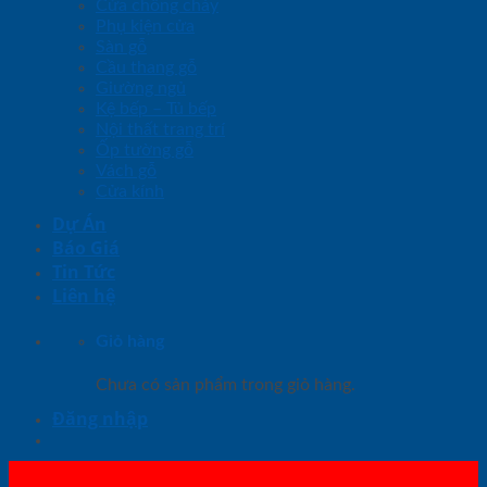
Cửa chống cháy
Phụ kiện cửa
Sàn gỗ
Cầu thang gỗ
Giường ngủ
Kệ bếp – Tủ bếp
Nội thất trang trí
Ốp tường gỗ
Vách gỗ
Cửa kính
Dự Án
Báo Giá
Tin Tức
Liên hệ
Giỏ hàng
Chưa có sản phẩm trong giỏ hàng.
Đăng nhập