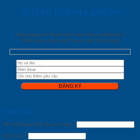
YÊU CẦU TƯ VẤN & BÁO GIÁ
Nhập thông tin để gửi yêu cầu tải báo giá đầy đủ &
Chính sách về giá cạnh tranh nhất thị trường!
Đăng nhập
Tên tài khoản hoặc địa chỉ email
*
Mật khẩu
*