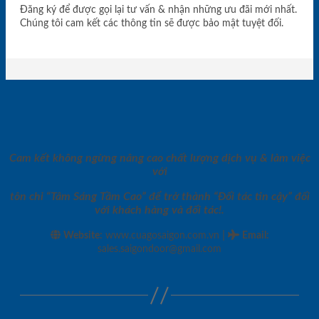
Đăng ký để được gọi lại tư vấn & nhận những ưu đãi mới nhất.
Chúng tôi cam kết các thông tin sẽ được bảo mật tuyệt đối.
Cam kết không ngừng nâng cao chất lượng dịch vụ & làm việc
với
tôn chỉ “Tâm Sáng Tầm Cao” để trở thành “Đối tác tin cậy” đối
với khách hàng và đối tác!.
|
Website:
www.cuagosaigon.com.vn
Email
:
sales.saigondoor@gmail.com