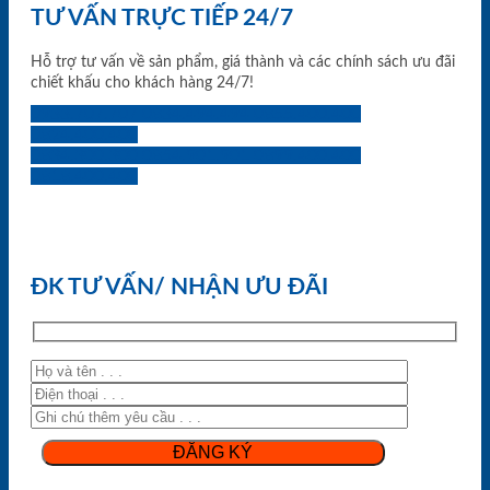
TƯ VẤN TRỰC TIẾP 24/7
Hỗ trợ tư vấn về sản phẩm, giá thành và các chính sách ưu đãi
chiết khấu cho khách hàng 24/7!
0933.707.707
0834.494.494
0855.400.400
0824.400.400
0834.300.300
0854.901.901
0899.400.400
0818.400.400
ĐK TƯ VẤN/ NHẬN ƯU ĐÃI