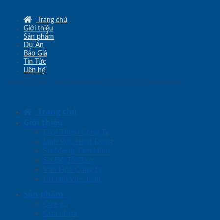
Trang chủ
Giới thiệu
Sản phẩm
Dự Án
Báo Giá
Tin Tức
Liên hệ
Copyright © 2010 - 2026
www.sgd.com.vn
- Đơn vị chủ quản
SaigonDoor
Trang chủ
Giới thiệu
Giới Thiệu Công Ty
Lĩnh Vực Hoạt Động
Sứ Mệnh Tầm Nhìn
Sơ Đồ Tổ Chức
Văn Hóa Công ty
Cơ Hội Việc Làm
Sản phẩm
Cửa gỗ
Cửa nhựa