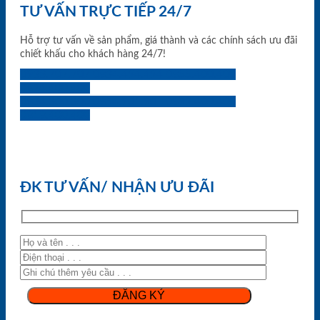
TƯ VẤN TRỰC TIẾP 24/7
Hỗ trợ tư vấn về sản phẩm, giá thành và các chính sách ưu đãi
chiết khấu cho khách hàng 24/7!
0933.707.707
0834.494.494
0855.400.400
0824.400.400
0834.300.300
0854.901.901
0899.400.400
0818.400.400
ĐK TƯ VẤN/ NHẬN ƯU ĐÃI