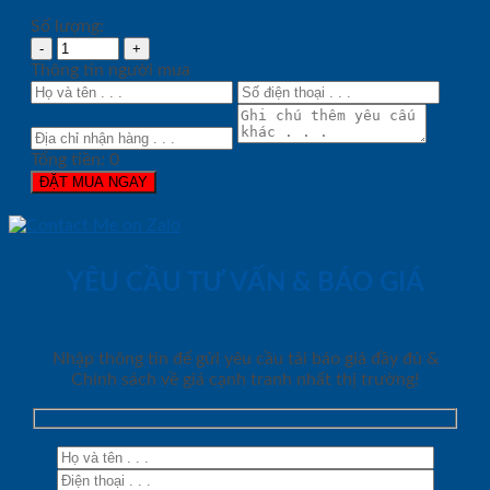
Số lượng:
Thông tin người mua
Tổng tiền:
0
ĐẶT MUA NGAY
YÊU CẦU TƯ VẤN & BÁO GIÁ
Nhập thông tin để gửi yêu cầu tải báo giá đầy đủ &
Chính sách về giá cạnh tranh nhất thị trường!