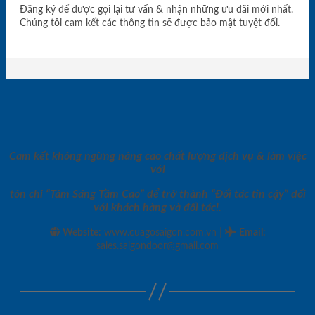
Đăng ký để được gọi lại tư vấn & nhận những ưu đãi mới nhất.
Chúng tôi cam kết các thông tin sẽ được bảo mật tuyệt đối.
Cam kết không ngừng nâng cao chất lượng dịch vụ & làm việc
với
tôn chỉ “Tâm Sáng Tầm Cao” để trở thành “Đối tác tin cậy” đối
với khách hàng và đối tác!.
|
Website:
www.cuagosaigon.com.vn
Email
:
sales.saigondoor@gmail.com