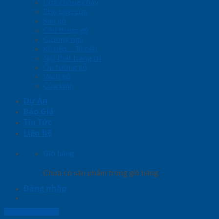
Cửa chống cháy
Phụ kiện cửa
Sàn gỗ
Cầu thang gỗ
Giường ngủ
Kệ bếp – Tủ bếp
Nội thất trang trí
Ốp tường gỗ
Vách gỗ
Cửa kính
Dự Án
Báo Giá
Tin Tức
Liên hệ
Giỏ hàng
Chưa có sản phẩm trong giỏ hàng.
Đăng nhập
Lightbox button