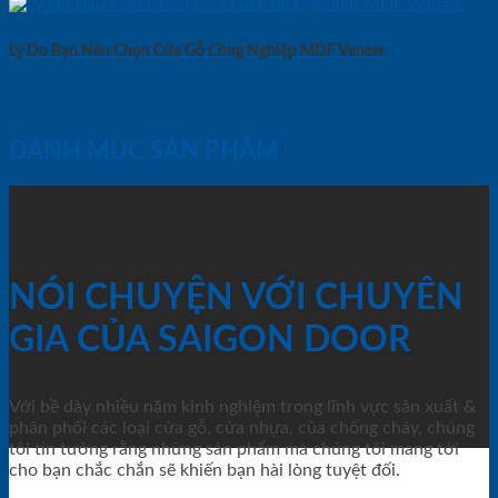
Lý Do Bạn Nên Chọn Cửa Gỗ Công Nghiệp MDF Veneer
DANH MỤC SẢN PHẨM
NÓI CHUYỆN VỚI CHUYÊN
GIA CỦA SAIGON DOOR
Với bề dày nhiều năm kinh nghiệm trong lĩnh vực sản xuất &
phân phối các loại cửa gỗ, cửa nhựa, của chống cháy, chúng
tôi tin tưởng rằng những sản phẩm mà chúng tôi mang tới
cho bạn chắc chắn sẽ khiến bạn hài lòng tuyệt đối.