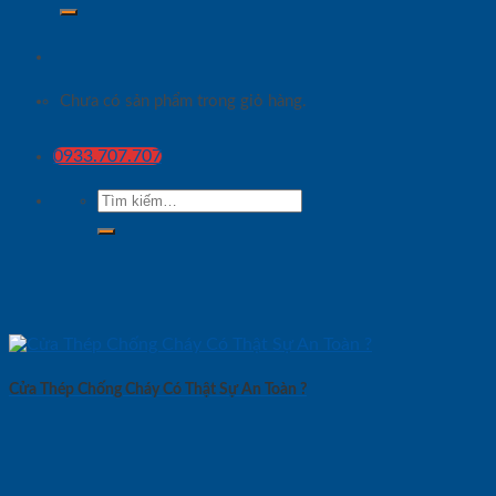
Chưa có sản phẩm trong giỏ hàng.
0933.707.707
Tìm
kiếm:
Cửa Thép Chống Cháy Có Thật Sự An Toàn ?