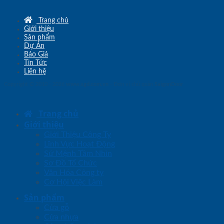
Trang chủ
Giới thiệu
Sản phẩm
Dự Án
Báo Giá
Tin Tức
Liên hệ
Copyright © 2010 - 2026
www.sgd.com.vn
- Đơn vị chủ quản
SaigonDoor
Trang chủ
Giới thiệu
Giới Thiệu Công Ty
Lĩnh Vực Hoạt Động
Sứ Mệnh Tầm Nhìn
Sơ Đồ Tổ Chức
Văn Hóa Công ty
Cơ Hội Việc Làm
Sản phẩm
Cửa gỗ
Cửa nhựa