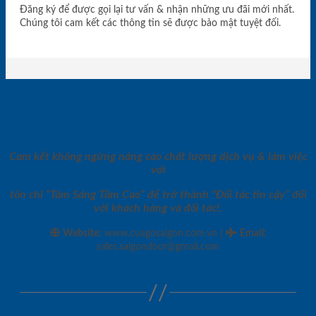
Đăng ký để được gọi lại tư vấn & nhận những ưu đãi mới nhất.
Chúng tôi cam kết các thông tin sẽ được bảo mật tuyệt đối.
Cam kết không ngừng nâng cao chất lượng dịch vụ & làm việc
với
tôn chỉ “Tâm Sáng Tầm Cao” để trở thành “Đối tác tin cậy” đối
với khách hàng và đối tác!.
|
Website:
www.cuagosaigon.com.vn
Email
:
sales.saigondoor@gmail.com