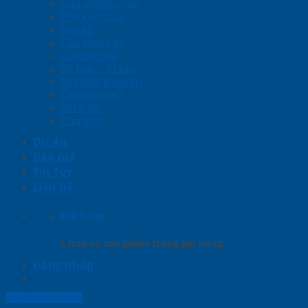
Cửa chống cháy
Phụ kiện cửa
Sàn gỗ
Cầu thang gỗ
Giường ngủ
Kệ bếp – Tủ bếp
Nội thất trang trí
Ốp tường gỗ
Vách gỗ
Cửa kính
Dự Án
Báo Giá
Tin Tức
Liên hệ
Giỏ hàng
Chưa có sản phẩm trong giỏ hàng.
Đăng nhập
Lightbox button