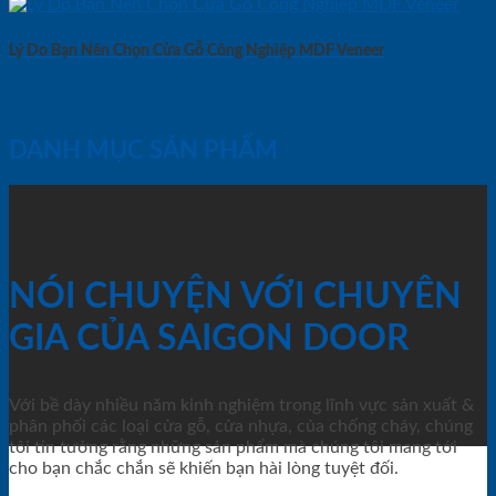
Lý Do Bạn Nên Chọn Cửa Gỗ Công Nghiệp MDF Veneer
DANH MỤC SẢN PHẨM
NÓI CHUYỆN VỚI CHUYÊN
GIA CỦA SAIGON DOOR
Với bề dày nhiều năm kinh nghiệm trong lĩnh vực sản xuất &
phân phối các loại cửa gỗ, cửa nhựa, của chống cháy, chúng
tôi tin tưởng rằng những sản phẩm mà chúng tôi mang tới
cho bạn chắc chắn sẽ khiến bạn hài lòng tuyệt đối.