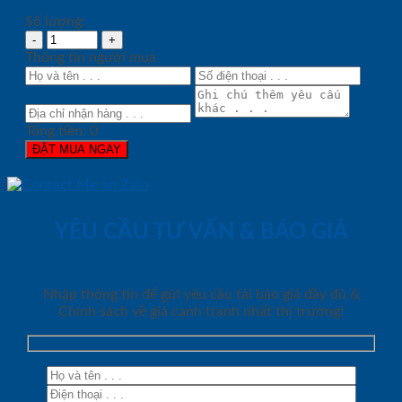
Số lượng:
Thông tin người mua
Tổng tiền:
0
ĐẶT MUA NGAY
YÊU CẦU TƯ VẤN & BÁO GIÁ
Nhập thông tin để gửi yêu cầu tải báo giá đầy đủ &
Chính sách về giá cạnh tranh nhất thị trường!