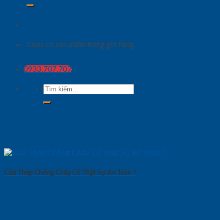
Chưa có sản phẩm trong giỏ hàng.
0933.707.707
Tìm
kiếm:
Cửa Thép Chống Cháy Có Thật Sự An Toàn ?