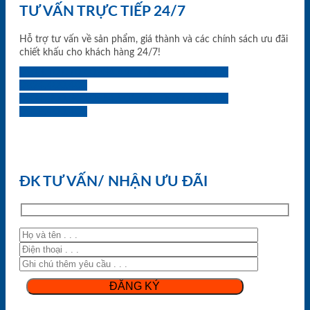
TƯ VẤN TRỰC TIẾP 24/7
Hỗ trợ tư vấn về sản phẩm, giá thành và các chính sách ưu đãi
chiết khấu cho khách hàng 24/7!
0933.707.707
0834.494.494
0855.400.400
0824.400.400
0834.300.300
0854.901.901
0899.400.400
0818.400.400
ĐK TƯ VẤN/ NHẬN ƯU ĐÃI