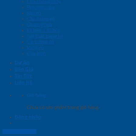
Cửa chống cháy
Phụ kiện cửa
Sàn gỗ
Cầu thang gỗ
Giường ngủ
Kệ bếp – Tủ bếp
Nội thất trang trí
Ốp tường gỗ
Vách gỗ
Cửa kính
Dự Án
Báo Giá
Tin Tức
Liên hệ
Giỏ hàng
Chưa có sản phẩm trong giỏ hàng.
Đăng nhập
Lightbox button