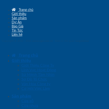
Trang chủ
Giới thiệu
Sản phẩm
Dự Án
Báo Giá
Tin Tức
Liên hệ
Copyright © 2010 - 2026
www.sgd.com.vn
- Đơn vị chủ quản
SaigonDoor
Trang chủ
Giới thiệu
Giới Thiệu Công Ty
Lĩnh Vực Hoạt Động
Sứ Mệnh Tầm Nhìn
Sơ Đồ Tổ Chức
Văn Hóa Công ty
Cơ Hội Việc Làm
Sản phẩm
Cửa gỗ
Cửa nhựa