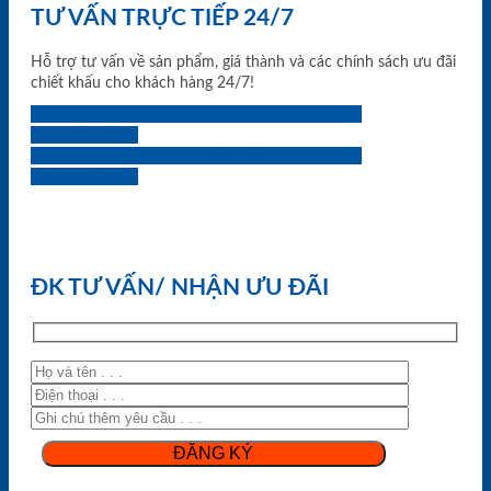
TƯ VẤN TRỰC TIẾP 24/7
Hỗ trợ tư vấn về sản phẩm, giá thành và các chính sách ưu đãi
chiết khấu cho khách hàng 24/7!
0933.707.707
0834.494.494
0855.400.400
0824.400.400
0834.300.300
0854.901.901
0899.400.400
0818.400.400
ĐK TƯ VẤN/ NHẬN ƯU ĐÃI