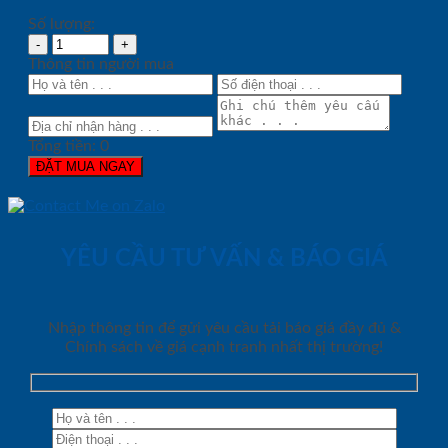
Số lượng:
Thông tin người mua
Tổng tiền:
0
ĐẶT MUA NGAY
YÊU CẦU TƯ VẤN & BÁO GIÁ
Nhập thông tin để gửi yêu cầu tải báo giá đầy đủ &
Chính sách về giá cạnh tranh nhất thị trường!