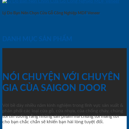
Lý Do Bạn Nên Chọn Cửa Gỗ Công Nghiệp MDF Veneer
DANH MỤC SẢN PHẨM
NÓI CHUYỆN VỚI CHUYÊN
GIA CỦA SAIGON DOOR
Với bề dày nhiều năm kinh nghiệm trong lĩnh vực sản xuất &
phân phối các loại cửa gỗ, cửa nhựa, của chống cháy, chúng
tôi tin tưởng rằng những sản phẩm mà chúng tôi mang tới
cho bạn chắc chắn sẽ khiến bạn hài lòng tuyệt đối.