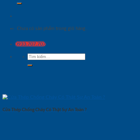
Chưa có sản phẩm trong giỏ hàng.
0933.707.707
Tìm
kiếm:
Cửa Thép Chống Cháy Có Thật Sự An Toàn ?