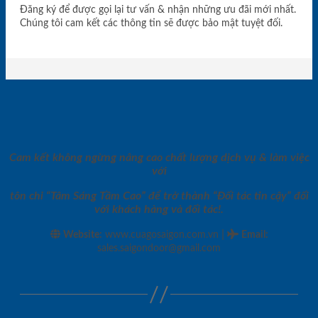
Đăng ký để được gọi lại tư vấn & nhận những ưu đãi mới nhất.
Chúng tôi cam kết các thông tin sẽ được bảo mật tuyệt đối.
Cam kết không ngừng nâng cao chất lượng dịch vụ & làm việc
với
tôn chỉ “Tâm Sáng Tầm Cao” để trở thành “Đối tác tin cậy” đối
với khách hàng và đối tác!.
|
Website:
www.cuagosaigon.com.vn
Email
:
sales.saigondoor@gmail.com