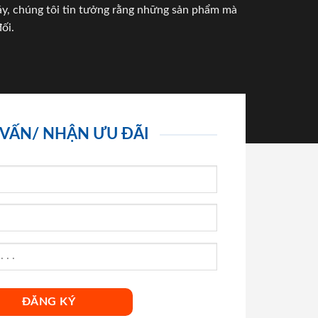
háy, chúng tôi tin tưởng rằng những sản phẩm mà
ối.
 VẤN/ NHẬN ƯU ĐÃI