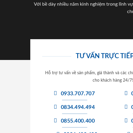
Với bề dày nhiều năm kinh nghiệm trong lĩnh vự
ch
TƯ VẤN TRỰC TIẾP
Hỗ trợ tư vấn về sản phẩm, giá thành và các ch
cho khách hàng 24/7!
0933.707.707
0834.494.494
0855.400.400