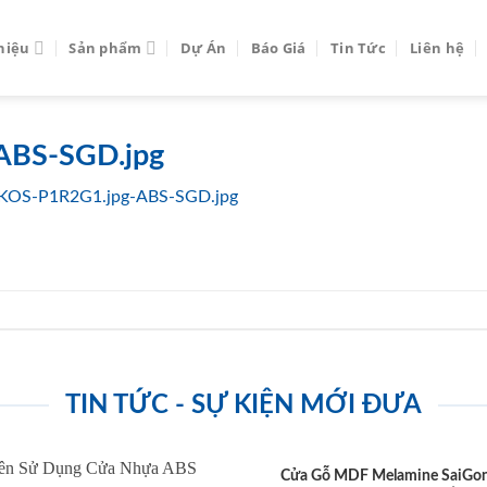
thiệu
Sản phẩm
Dự Án
Báo Giá
Tin Tức
Liên hệ
ABS-SGD.jpg
KOS-P1R2G1.jpg-ABS-SGD.jpg
TIN TỨC - SỰ KIỆN MỚI ĐƯA
Cửa Gỗ MDF Melamine SaiGo