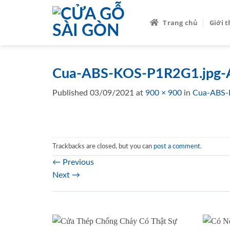
Skip
to
Trang chủ
Giới 
content
Cua-ABS-KOS-P1R2G1.jpg-
Published
03/09/2021
at
900 × 900
in
Cua-ABS-
Trackbacks are closed, but you can
post a comment
.
←
Previous
Next
→