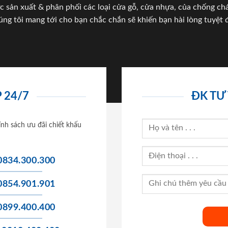
c sản xuất & phân phối các loại cửa gỗ, cửa nhựa, của chống c
úng tôi mang tới cho bạn chắc chắn sẽ khiến bạn hài lòng tuyệt đ
 24/7
ĐK TƯ
ính sách ưu đãi chiết khấu
0834.300.300
0854.901.901
0899.400.400