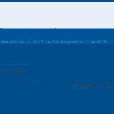
ỐNG SHOWROOM CỬA SAIGON DOOR
, phân phối Cửa gỗ, Cửa Nhựa, Cửa chống cháy uy tín tại HCM !
GÌ?
TCCVG.P1-120P
 cửa
Sàn gỗ
Cầu thang gỗ
Cửa kính
cấp dùng bằng cửa thé
Báo Giá