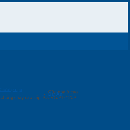
Giường ngủ
Cửa nhà ở cao
Dự Án
p chống cháy cao cấp TCCVG.P1-120P