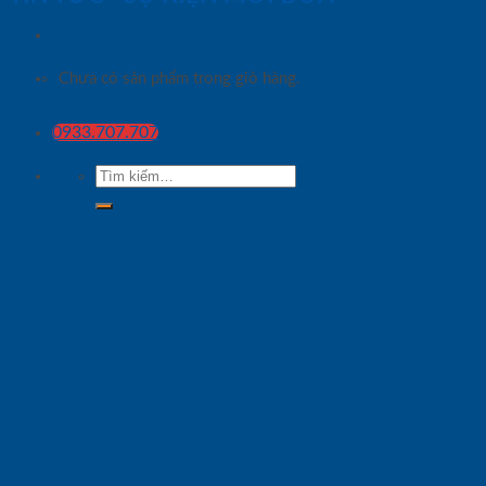
Chưa có sản phẩm trong giỏ hàng.
0933.707.707
Tìm
kiếm: