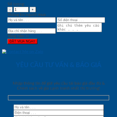
Số lượng:
Thông tin người mua
Tổng tiền:
0
ĐẶT MUA NGAY
YÊU CẦU TƯ VẤN & BÁO GIÁ
Nhập thông tin để gửi yêu cầu tải báo giá đầy đủ &
Chính sách về giá cạnh tranh nhất thị trường!