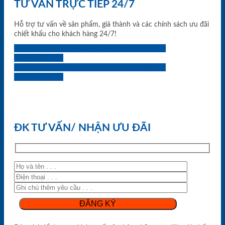
TƯ VẤN TRỰC TIẾP 24/7
Hỗ trợ tư vấn về sản phẩm, giá thành và các chính sách ưu đãi
chiết khấu cho khách hàng 24/7!
0933.707.707
0834.494.494
0855.400.400
0824.400.400
0834.300.300
0854.901.901
0899.400.400
0818.400.400
ĐK TƯ VẤN/ NHẬN ƯU ĐÃI