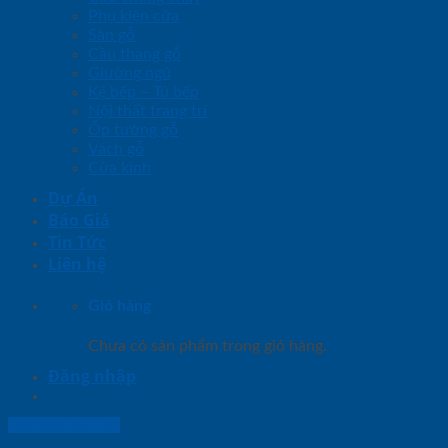
Phụ kiện cửa
Sàn gỗ
Cầu thang gỗ
Giường ngủ
Kệ bếp – Tủ bếp
Nội thất trang trí
Ốp tường gỗ
Vách gỗ
Cửa kính
Dự Án
Báo Giá
Tin Tức
Liên hệ
Giỏ hàng
Chưa có sản phẩm trong giỏ hàng.
Đăng nhập
Lightbox button