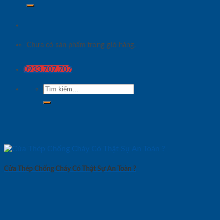
Chưa có sản phẩm trong giỏ hàng.
0933.707.707
Tìm
kiếm:
Cửa Thép Chống Cháy Có Thật Sự An Toàn ?