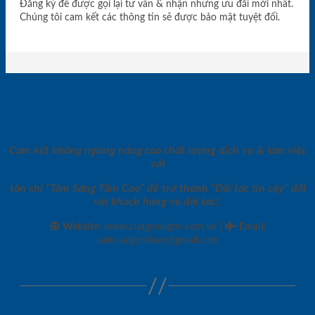
Đăng ký để được gọi lại tư vấn & nhận những ưu đãi mới nhất.
Chúng tôi cam kết các thông tin sẽ được bảo mật tuyệt đối.
Cam kết không ngừng nâng cao chất lượng dịch vụ & làm việc
với
tôn chỉ “Tâm Sáng Tầm Cao” để trở thành “Đối tác tin cậy” đối
với khách hàng và đối tác!.
|
Website:
www.cuagosaigon.com.vn
Email
:
sales.saigondoor@gmail.com