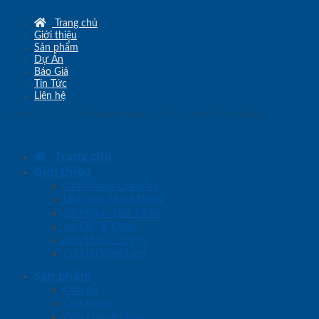
Trang chủ
Giới thiệu
Sản phẩm
Dự Án
Báo Giá
Tin Tức
Liên hệ
Copyright © 2010 - 2026
www.sgd.com.vn
- Đơn vị chủ quản
SaigonDoor
Trang chủ
Giới thiệu
Giới Thiệu Công Ty
Lĩnh Vực Hoạt Động
Sứ Mệnh Tầm Nhìn
Sơ Đồ Tổ Chức
Văn Hóa Công ty
Cơ Hội Việc Làm
Sản phẩm
Cửa gỗ
Cửa nhựa
Cửa chống cháy