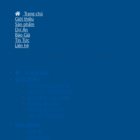
Trang chủ
Giới thiệu
Sản phẩm
Dự Án
Báo Giá
Tin Tức
Liên hệ
Copyright © 2010 - 2026
www.sgd.com.vn
- Đơn vị chủ quản
SaigonDoor
Trang chủ
Giới thiệu
Giới Thiệu Công Ty
Lĩnh Vực Hoạt Động
Sứ Mệnh Tầm Nhìn
Sơ Đồ Tổ Chức
Văn Hóa Công ty
Cơ Hội Việc Làm
Sản phẩm
Cửa gỗ
Cửa nhựa