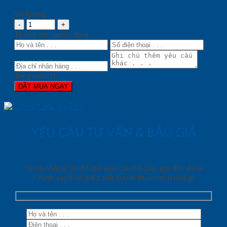
Số lượng:
Thông tin người mua
Tổng tiền:
0
ĐẶT MUA NGAY
YÊU CẦU TƯ VẤN & BÁO GIÁ
Nhập thông tin để gửi yêu cầu tải báo giá đầy đủ &
Chính sách về giá cạnh tranh nhất thị trường!