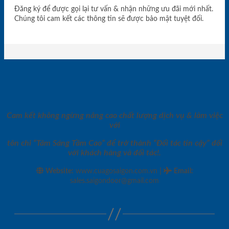
Đăng ký để được gọi lại tư vấn & nhận những ưu đãi mới nhất.
Chúng tôi cam kết các thông tin sẽ được bảo mật tuyệt đối.
Cam kết không ngừng nâng cao chất lượng dịch vụ & làm việc
với
tôn chỉ “Tâm Sáng Tầm Cao” để trở thành “Đối tác tin cậy” đối
với khách hàng và đối tác!.
|
Website:
www.cuagosaigon.com.vn
Email
:
sales.saigondoor@gmail.com