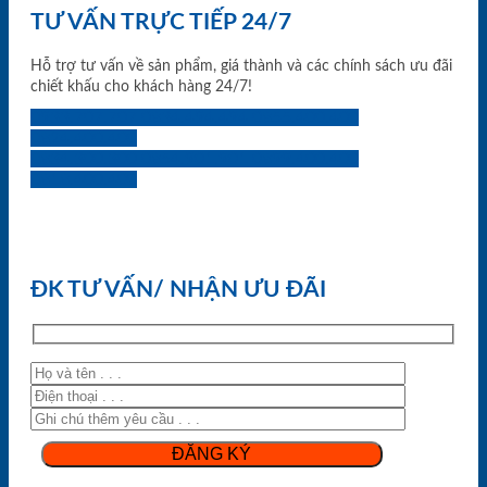
TƯ VẤN TRỰC TIẾP 24/7
Hỗ trợ tư vấn về sản phẩm, giá thành và các chính sách ưu đãi
chiết khấu cho khách hàng 24/7!
0933.707.707
0834.494.494
0855.400.400
0824.400.400
0834.300.300
0854.901.901
0899.400.400
0818.400.400
ĐK TƯ VẤN/ NHẬN ƯU ĐÃI