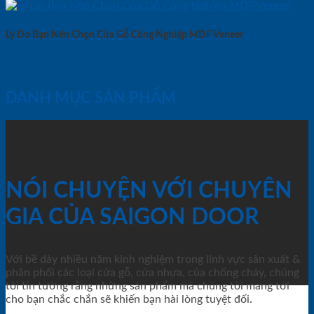
Lý Do Bạn Nên Chọn Cửa Gỗ Công Nghiệp MDF Veneer
DANH MỤC SẢN PHẨM
NÓI CHUYỆN VỚI CHUYÊN
GIA CỦA SAIGON DOOR
Với bề dày nhiều năm kinh nghiệm trong lĩnh vực sản xuất &
phân phối các loại cửa gỗ, cửa nhựa, của chống cháy, chúng
tôi tin tưởng rằng những sản phẩm mà chúng tôi mang tới
cho bạn chắc chắn sẽ khiến bạn hài lòng tuyệt đối.