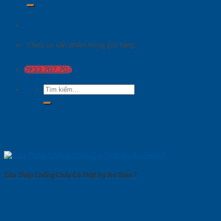
Chưa có sản phẩm trong giỏ hàng.
0933.707.707
Tìm
kiếm:
Cửa Thép Chống Cháy Có Thật Sự An Toàn ?