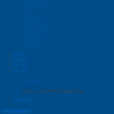
Cửa chống cháy
Phụ kiện cửa
Sàn gỗ
Cầu thang gỗ
Giường ngủ
Kệ bếp – Tủ bếp
Nội thất trang trí
Ốp tường gỗ
Vách gỗ
Cửa kính
Dự Án
Báo Giá
Tin Tức
Liên hệ
Giỏ hàng
Chưa có sản phẩm trong giỏ hàng.
Đăng nhập
Lightbox button