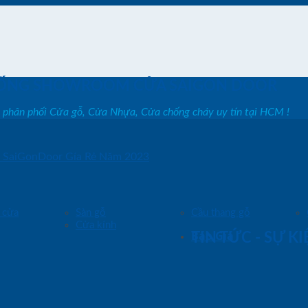
ỐNG SHOWROOM CỬA SAIGON DOOR
, phân phối Cửa gỗ, Cửa Nhựa, Cửa chống cháy uy tín tại HCM !
 SaiGonDoor Gía Rẻ Năm 2023
 cửa
Sàn gỗ
Cầu thang gỗ
Cửa kính
Báo Giá
TIN TỨC - SỰ K