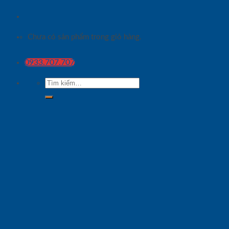
Chưa có sản phẩm trong giỏ hàng.
0933.707.707
Tìm
kiếm: