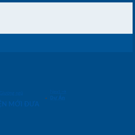
Next
→
Giường ngủ
Dự Án
IỆN MỚI ĐƯA