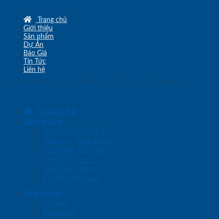
Trang chủ
Giới thiệu
Sản phẩm
Dự Án
Báo Giá
Tin Tức
Liên hệ
Copyright © 2010 - 2026
www.sgd.com.vn
- Đơn vị chủ quản
SaigonDoor
Trang chủ
Giới thiệu
Giới Thiệu Công Ty
Lĩnh Vực Hoạt Động
Sứ Mệnh Tầm Nhìn
Sơ Đồ Tổ Chức
Văn Hóa Công ty
Cơ Hội Việc Làm
Sản phẩm
Cửa gỗ
Cửa nhựa