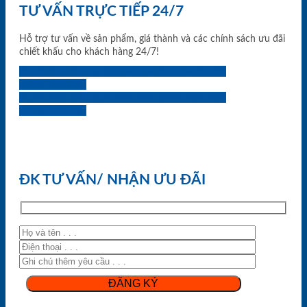
TƯ VẤN TRỰC TIẾP 24/7
Hỗ trợ tư vấn về sản phẩm, giá thành và các chính sách ưu đãi
chiết khấu cho khách hàng 24/7!
0933.707.707
0834.494.494
0855.400.400
0824.400.400
0834.300.300
0854.901.901
0899.400.400
0818.400.400
ĐK TƯ VẤN/ NHẬN ƯU ĐÃI