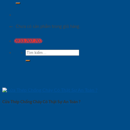
Chưa có sản phẩm trong giỏ hàng.
0933.707.707
Tìm
kiếm:
Cửa Thép Chống Cháy Có Thật Sự An Toàn ?