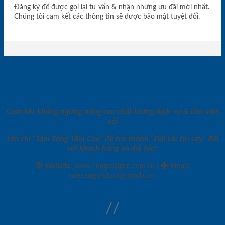
Đăng ký để được gọi lại tư vấn & nhận những ưu đãi mới nhất.
Chúng tôi cam kết các thông tin sẽ được bảo mật tuyệt đối.
Cam kết không ngừng nâng cao chất lượng dịch vụ & làm việc
với
tôn chỉ “Tâm Sáng Tầm Cao” để trở thành “Đối tác tin cậy” đối
với khách hàng và đối tác!.
|
Website:
www.cuagosaigon.com.vn
Email
:
sales.saigondoor@gmail.com