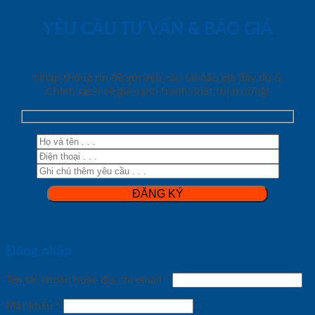
YÊU CẦU TƯ VẤN & BÁO GIÁ
Nhập thông tin để gửi yêu cầu tải báo giá đầy đủ &
Chính sách về giá cạnh tranh nhất thị trường!
Đăng nhập
Tên tài khoản hoặc địa chỉ email
*
Mật khẩu
*